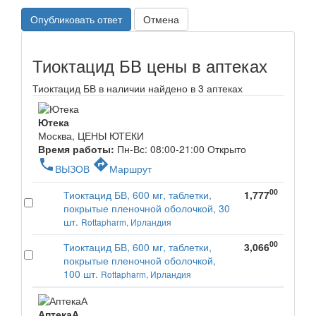
Опубликовать ответ
Отмена
Тиоктацид БВ цены в аптеках
Тиоктацид БВ в наличии найдено в 3 аптеках
Ютека
Москва, ЦЕНЫ ЮТЕКИ
Время работы:
Пн-Вс: 08:00-21:00
Открыто
phone
directions
ВЫЗОВ
Маршрут
00
Тиоктацид БВ, 600 мг, таблетки,
1,777
покрытые пленочной оболочкой, 30
шт.
Rottapharm, Ирландия
00
Тиоктацид БВ, 600 мг, таблетки,
3,066
покрытые пленочной оболочкой,
100 шт.
Rottapharm, Ирландия
АптекаА