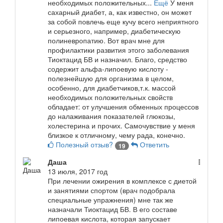
необходимых положительных...
Ещё
У меня
сахарный диабет, а, как известно, он может
за собой повлечь еще кучу всего неприятного
и серьезного, например, диабетическую
полиневропатию. Вот врач мне для
профилактики развития этого заболевания
Тиоктацид БВ и назначил. Благо, средство
содержит альфа-липоевую кислоту -
полезнейшую для организма в целом,
особенно, для диабетчиков,т.к. массой
необходимых положительных свойств
обладает: от улучшения обменных процессов
до налаживания показателей глюкозы,
холестерина и прочих. Самочувствие у меня
близкое к отличному, чему рада, конечно.
Полезный отзыв?
Ответить
19
Даша
13 июля, 2017 год
При лечении ожирения в комплексе с диетой
и занятиями спортом (врач подобрала
специальные упражнения) мне так же
назначали Тиоктацид БВ. В его составе
липоевая кислота, которая запускает