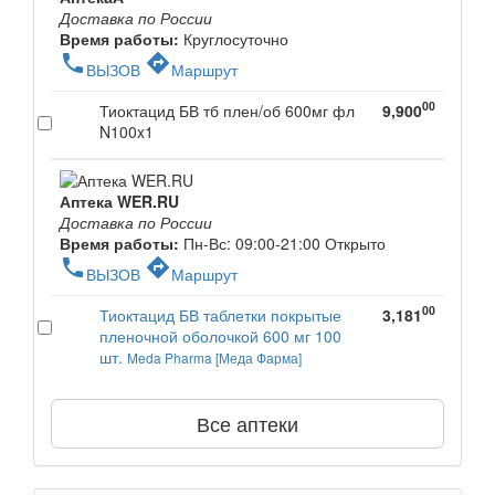
Доставка по России
Время работы:
Круглосуточно
phone
directions
ВЫЗОВ
Маршрут
00
Тиоктацид БВ тб плен/об 600мг фл
9,900
N100x1
Аптека WER.RU
Доставка по России
Время работы:
Пн-Вс: 09:00-21:00
Открыто
phone
directions
ВЫЗОВ
Маршрут
00
Тиоктацид БВ таблетки покрытые
3,181
пленочной оболочкой 600 мг 100
шт.
Meda Pharma [Меда Фарма]
Все аптеки