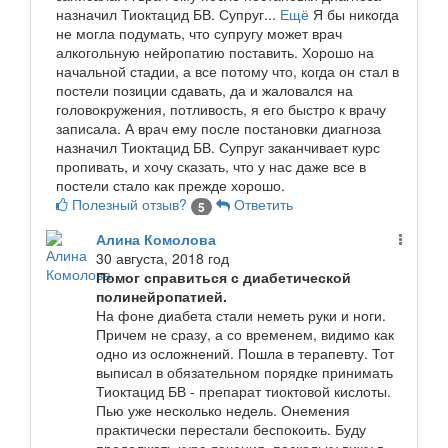
назначил Тиоктацид БВ. Супруг...
Ещё
Я бы никогда
не могла подумать, что супругу может врач
алкогольную нейропатию поставить. Хорошо на
начальной стадии, а все потому что, когда он стал в
постели позиции сдавать, да и жаловался на
головокружения, потливость, я его быстро к врачу
записала. А врач ему после постановки диагноза
назначил Тиоктацид БВ. Супруг заканчивает курс
пропивать, и хочу сказать, что у нас даже все в
постели стало как прежде хорошо.
Полезный отзыв?
Ответить
5
Алина Комолова
30 августа, 2018 год
Помог справиться с диабетической
полинейропатией.
На фоне диабета стали неметь руки и ноги.
Причем не сразу, а со временем, видимо как
одно из осложнений. Пошла в терапевту. Тот
выписал в обязательном порядке принимать
Тиоктацид БВ - препарат тиоктовой кислоты.
Пью уже несколько недель. Онемения
практически перестали беспокоить. Буду