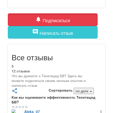
notifications
Подписаться
comment
Написать отзыв
Все отзывы
5
12 отзывов
Что вы думаете о Тиоктацид БВ? Здесь вы
можете поделиться своим личным опытом и
написать отзыв
Сортировать
share
по дате
Как вы оцениваете эффективность Тиоктацид
БВ?
☆
☆
☆
☆
☆
Aleks_07