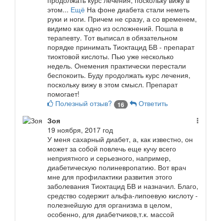
продолжать курс лечения, поскольку вижу в
этом...
Ещё
На фоне диабета стали неметь
руки и ноги. Причем не сразу, а со временем,
видимо как одно из осложнений. Пошла в
терапевту. Тот выписал в обязательном
порядке принимать Тиоктацид БВ - препарат
тиоктовой кислоты. Пью уже несколько
недель. Онемения практически перестали
беспокоить. Буду продолжать курс лечения,
поскольку вижу в этом смысл. Препарат
помогает!
Полезный отзыв?
Ответить
16
Зоя
19 ноября, 2017 год
У меня сахарный диабет, а, как известно, он
может за собой повлечь еще кучу всего
неприятного и серьезного, например,
диабетическую полиневропатию. Вот врач
мне для профилактики развития этого
заболевания Тиоктацид БВ и назначил. Благо,
средство содержит альфа-липоевую кислоту -
полезнейшую для организма в целом,
особенно, для диабетчиков,т.к. массой