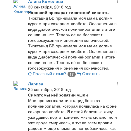
Алина Комолова
30 сентября, 2018 год
Хороший препарат тиоктовой кислоты
Тиоктацид БВ принимала моя мама долгим
курсом при сахарном диабете. Осложнения в
виде диабетической полинейропатии в итоге
сошли на нет. Теперь её не беспокоят
головокружения и онемения конечностей.
Тиоктацид БВ принимала моя мама долгим
курсом при сахарном диабете. Осложнения в
виде диабетической полинейропатии в итоге
сошли на нет. Теперь её не беспокоят
головокружения и онемения конечностей.
Полезный отзыв?
Ответить
17
Лариса
25 сентября, 2018 год
Симптомы нейропатии ушли
Мне прописывали тиоктацид бв из-за
полинейропатия, которая появилась на фоне
сахарного диабета. Я с этой болезнью живу
уже давно, портит конечно жизнь сильно, но я
уже вроде смирилась, а тут ко всем прочим
радостям еще онемение ног добавилось, как