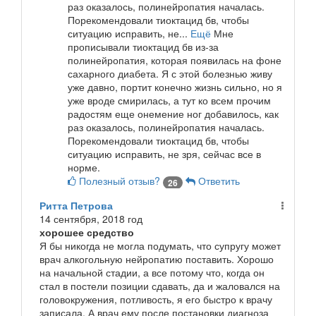
раз оказалось, полинейропатия началась.
Порекомендовали тиоктацид бв, чтобы
ситуацию исправить, не...
Ещё
Мне
прописывали тиоктацид бв из-за
полинейропатия, которая появилась на фоне
сахарного диабета. Я с этой болезнью живу
уже давно, портит конечно жизнь сильно, но я
уже вроде смирилась, а тут ко всем прочим
радостям еще онемение ног добавилось, как
раз оказалось, полинейропатия началась.
Порекомендовали тиоктацид бв, чтобы
ситуацию исправить, не зря, сейчас все в
норме.
Полезный отзыв?
Ответить
26
Ритта Петрова
14 сентября, 2018 год
хорошее средство
Я бы никогда не могла подумать, что супругу может
врач алкогольную нейропатию поставить. Хорошо
на начальной стадии, а все потому что, когда он
стал в постели позиции сдавать, да и жаловался на
головокружения, потливость, я его быстро к врачу
записала. А врач ему после постановки диагноза