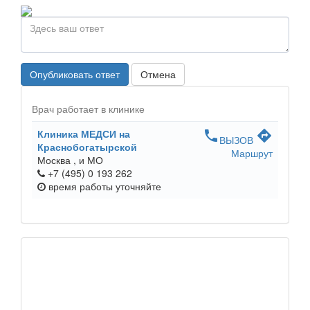
Опубликовать ответ
Отмена
Врач работает в клинике
Клиника МЕДСИ на
phone
directions
ВЫЗОВ
Краснобогатырской
Маршрут
Москва ,
и МО
+7 (495) 0 193 262
время работы
уточняйте