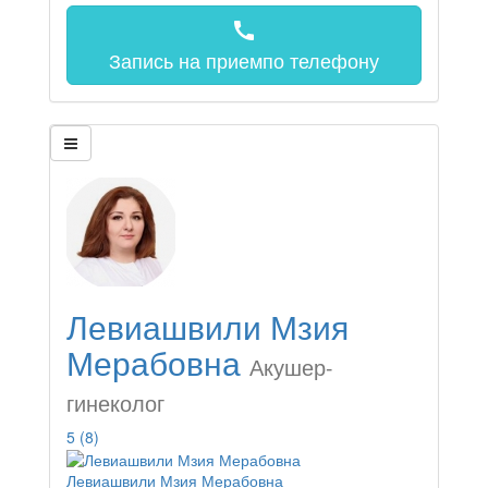
call
Запись на прием
по телефону
Левиашвили Мзия
Мерабовна
Акушер-
гинеколог
5
(8)
Левиашвили Мзия Мерабовна