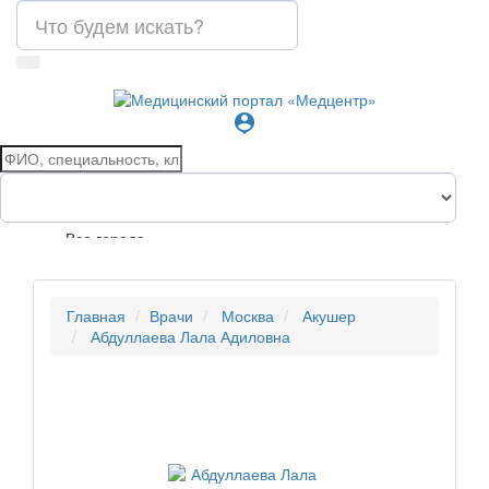
person_pin
Все города
Главная
Врачи
Москва
Акушер
Абдуллаева Лала Адиловна