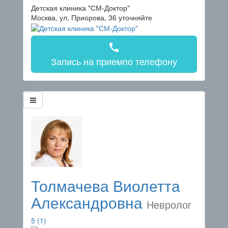
Детская клиника "СМ-Доктор"
Москва, ул. Приорова, 36
уточняйте
call
Запись на прием
по телефону
Толмачева Виолетта
Александровна
Невролог
5
(1)