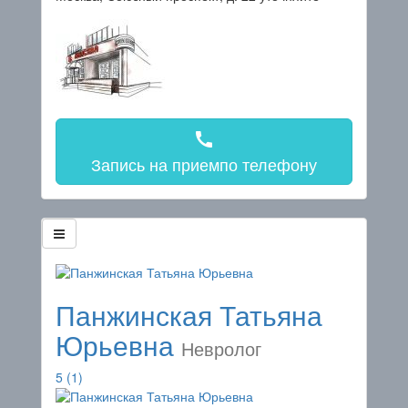
call
Запись на прием
по телефону
Панжинская Татьяна
Юрьевна
Невролог
5
(1)