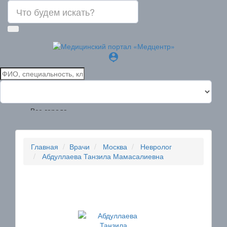
person_pin
Все города
Главная
Врачи
Москва
Невролог
Абдуллаева Танзила Мамасалиевна