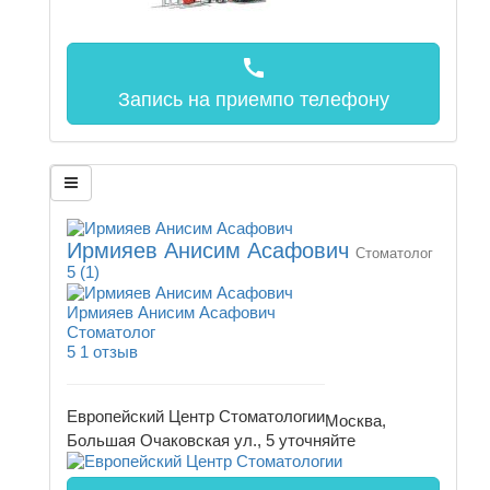
call
Запись на прием
по телефону
Ирмияев Анисим Асафович
Стоматолог
5
(1)
Ирмияев Анисим Асафович
Стоматолог
5
1 отзыв
Европейский Центр Стоматологии
Москва,
Большая Очаковская ул., 5
уточняйте