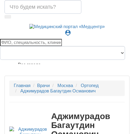
person_pin
Все города
Главная
Врачи
Москва
Ортопед
Аджимурадов Багаутдин Османович
Аджимурадов
Багаутдин