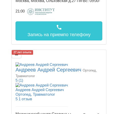
Москва, Москва, Ольховская д.27
Пн-Вс: 09:00-
21:00
call
Запись на прием
по телефону
27 лет опыта
Андреев Андрей Сергеевич
Ортопед,
Травматолог
5
(1)
Андреев Андрей Сергеевич
Ортопед, Травматолог
5
1 отзыв
Медицинский центр Столица