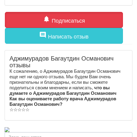
notifications
Подписаться
comment
Написать отзыв
Аджимурадов Багаутдин Османович
отзывы
К сожалению, о Аджимурадов Багаутдин Османович
еще нет ни одного отзыва. Мы будем Вам очень
признательны и благодарны, если вы сможете
поделиться своим мнением и написать,
что вы
думаете о Аджимурадов Багаутдин Османович
Как вы оцениваете работу врача Аджимурадов
Багаутдин Османович?
☆
☆
☆
☆
☆