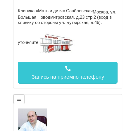
Клиника «Мать и дитя» Савёловская
Москва, ул.
Большая Новодмитровская, д.23 стр.2 (вход в
клинику со стороны ул. Бутырская, д.46).
уточняйте
call
Запись на прием
по телефону