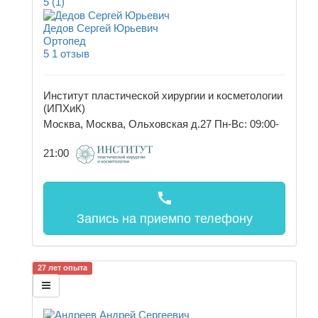
5
(1)
Дедов Сергей Юрьевич
Ортопед
5
1 отзыв
Институт пластической хирургии и косметологии
(ИПХиК)
Москва, Москва, Ольховская д.27
Пн-Вс: 09:00-
21:00
call
Запись на прием
по телефону
27 лет опыта