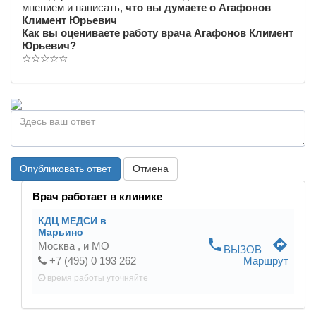
мнением и написать,
что вы думаете о Агафонов
Климент Юрьевич
Как вы оцениваете работу врача Агафонов Климент
Юрьевич?
☆
☆
☆
☆
☆
Опубликовать ответ
Отмена
Врач работает в клинике
КДЦ МЕДСИ в
Марьино
phone
directions
Москва ,
и МО
ВЫЗОВ
+7 (495) 0 193 262
Маршрут
время работы
уточняйте