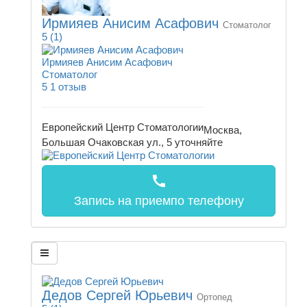
Ирмияев Анисим Асафович
Стоматолог
5
(1)
Ирмияев Анисим Асафович
Стоматолог
5
1 отзыв
Европейский Центр Стоматологии
Москва,
Большая Очаковская ул., 5
уточняйте
call
Запись на прием
по телефону
Дедов Сергей Юрьевич
Ортопед