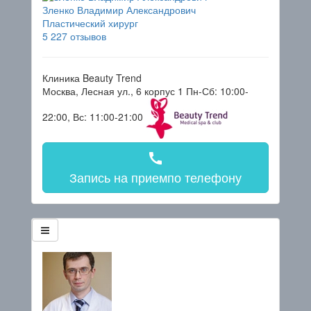
Зленко Владимир Александрович
Пластический хирург
5
227 отзывов
Клиника Beauty Trend
Москва, Лесная ул., 6 корпус 1
Пн-Сб: 10:00-
22:00, Вс: 11:00-21:00
call
Запись на прием
по телефону