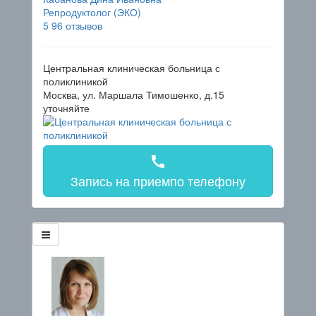
Репродуктолог (ЭКО)
5
96 отзывов
Центральная клиническая больница с
поликлиникой
Москва, ул. Маршала Тимошенко, д.15
уточняйте
call
Запись на прием
по телефону