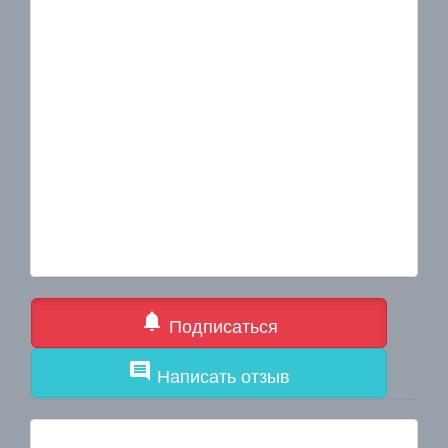
notifications
Подписаться
comment
Написать отзыв