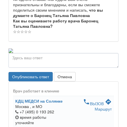
признательны и благодарны, если вы сможете
поделиться своим мнением и написать,
что вы
думаете о Баронец Татьяна Павловна
Как вы оцениваете работу врача Баронец
Татьяна Павловна?
☆
☆
☆
☆
☆
Опубликовать ответ
Отмена
Врач работает в клинике
КДЦ МЕДСИ на Солянке
phone
directions
ВЫЗОВ
Москва ,
и МО
Маршрут
+7 (495) 0 193 262
время работы
уточняйте