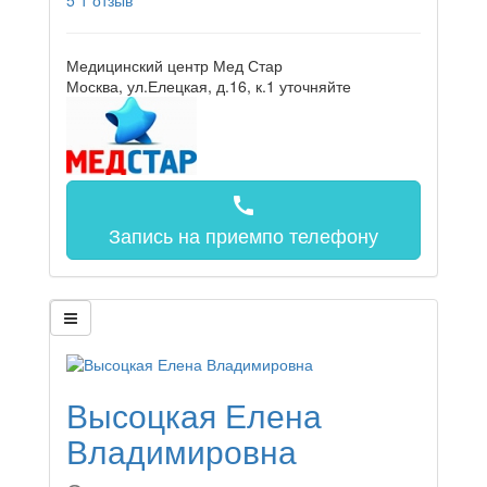
5
1 отзыв
Медицинский центр Мед Стар
Москва, ул.Елецкая, д.16, к.1
уточняйте
call
Запись на прием
по телефону
Высоцкая Елена
Владимировна