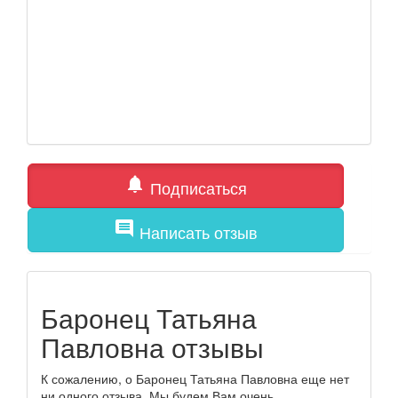
notifications
Подписаться
comment
Написать отзыв
Баронец Татьяна
Павловна отзывы
К сожалению, о Баронец Татьяна Павловна еще нет
ни одного отзыва. Мы будем Вам очень