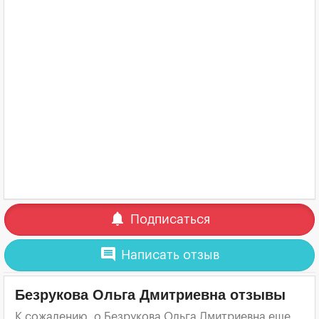
notifications
Подписаться
comment
Написать отзыв
Безрукова Ольга Дмитриевна отзывы
К сожалению, о Безрукова Ольга Дмитриевна еще