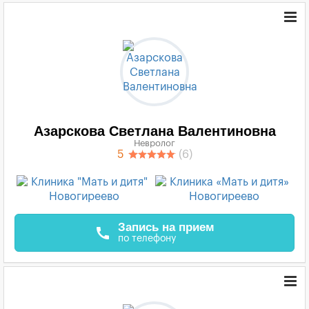
Азарскова Светлана Валентиновна
Невролог
5
(6)
Запись на прием
call
по телефону