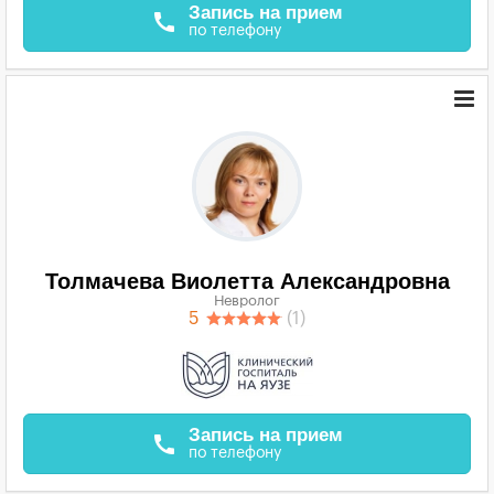
Запись на прием
call
по телефону
Толмачева Виолетта Александровна
Невролог
5
(1)
Запись на прием
call
по телефону