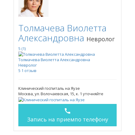
Толмачева Виолетта
Александровна
Невролог
5
(1)
Толмачева Виолетта Александровна
Невролог
5
1 отзыв
Клинический госпиталь на Яузе
Москва, ул. Волочаевская, 15, к. 1
уточняйте
call
Запись на прием
по телефону