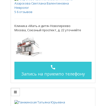
Азарскова Светлана Валентиновна
Невролог
5
6 отзывов
Клиника «Мать и дитя» Новогиреево
Москва, Союзный проспект, д. 22
уточняйте
call
Запись на прием
по телефону