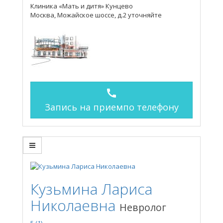
Клиника «Мать и дитя» Кунцево
Москва, Можайское шоссе, д.2
уточняйте
call
Запись на прием
по телефону
Кузьмина Лариса
Николаевна
Невролог