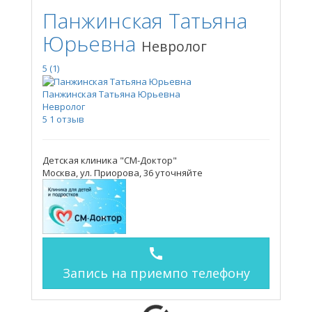
Панжинская Татьяна
Юрьевна
Невролог
5
(1)
Панжинская Татьяна Юрьевна
Невролог
5
1 отзыв
Детская клиника "СМ-Доктор"
Москва, ул. Приорова, 36
уточняйте
call
Запись на прием
по телефону