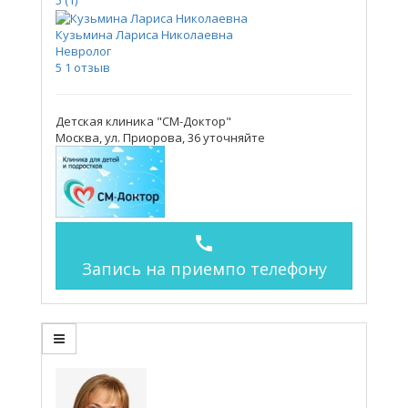
5
(1)
Кузьмина Лариса Николаевна
Невролог
5
1 отзыв
Детская клиника "СМ-Доктор"
Москва, ул. Приорова, 36
уточняйте
call
Запись на прием
по телефону