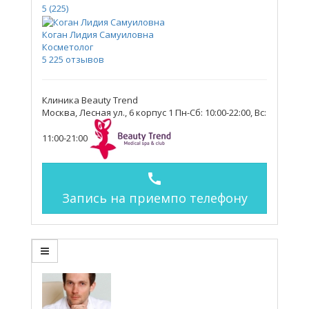
5
(225)
Коган Лидия Самуиловна
Косметолог
5
225 отзывов
Клиника Beauty Trend
Москва, Лесная ул., 6 корпус 1
Пн-Сб: 10:00-22:00, Вс:
11:00-21:00
call
Запись на прием
по телефону