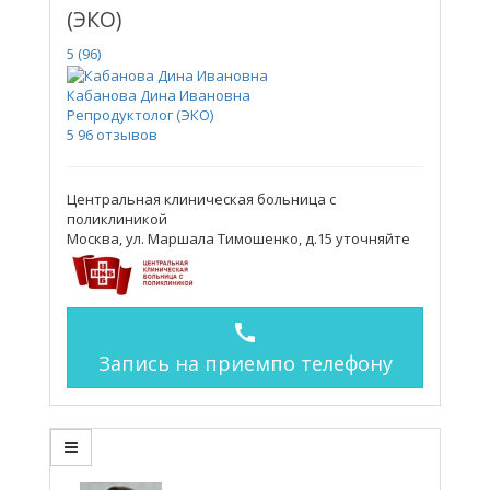
(ЭКО)
5
(96)
Кабанова Дина Ивановна
Репродуктолог (ЭКО)
5
96 отзывов
Центральная клиническая больница с
поликлиникой
Москва, ул. Маршала Тимошенко, д.15
уточняйте
call
Запись на прием
по телефону