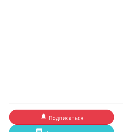
notifications
Подписаться
comment