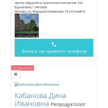
Центр хирургии и трансплантологии им. А.И.
Бурназяна, г. Москва
Москва, ул. Маршала Новикова, 23
уточняйте
call
Запись на прием
по телефону
33 года опыта
Кабанова Дина
Ивановна
Репродуктолог