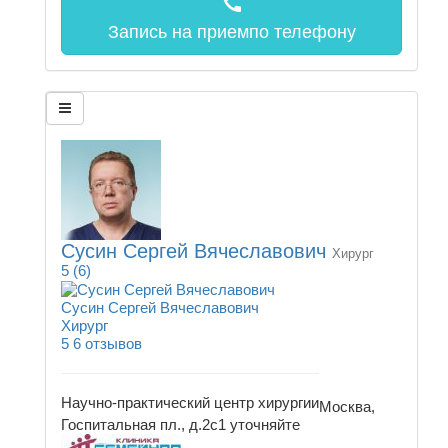
call
Запись на прием
по телефону
Сусин Сергей Вячеславович
Хирург
5
(6)
Сусин Сергей Вячеславович
Хирург
5
6 отзывов
Научно-практический центр хирургии
Москва,
Госпитальная пл., д.2с1
уточняйте