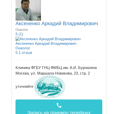
Аксененко Аркадий Владимирович
Онколог
5
(1)
Аксененко Аркадий Владимирович
Онколог
5
1 отзыв
Клиника ФГБУ ГНЦ ФМБЦ им. А.И. Бурназяна
Москва, ул. Маршала Новикова, 23, стр. 2
уточняйте
call
Запись на прием
по телефону