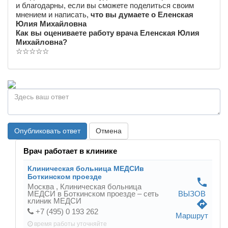
и благодарны, если вы сможете поделиться своим
мнением и написать,
что вы думаете о Еленская
Юлия Михайловна
Как вы оцениваете работу врача Еленская Юлия
Михайловна?
☆
☆
☆
☆
☆
Опубликовать ответ
Отмена
Врач работает в клинике
Клиническая больница МЕДСИв
Боткинском проезде
phone
Москва ,
Клиническая больница
МЕДСИ в Боткинском проезде – сеть
ВЫЗОВ
клиник МЕДСИ
directions
+7 (495) 0 193 262
Маршрут
время работы
уточняйте