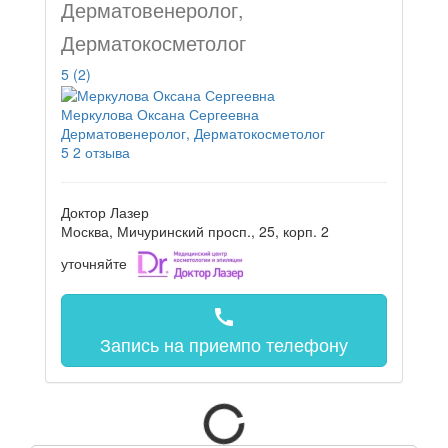
Дерматовенеролог,
Дерматокосметолог
5
(2)
Меркулова Оксана Сергеевна
Дерматовенеролог, Дерматокосметолог
5
2 отзыва
Доктор Лазер
Москва, Мичуринский просп., 25, корп. 2
уточняйте
call
Запись на прием
по телефону