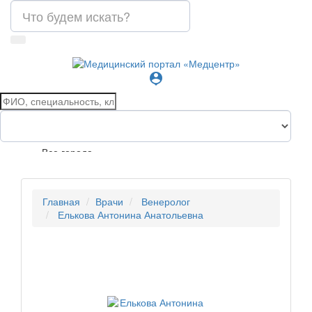
person_pin
Все города
Главная
Врачи
Венеролог
Елькова Антонина Анатольевна