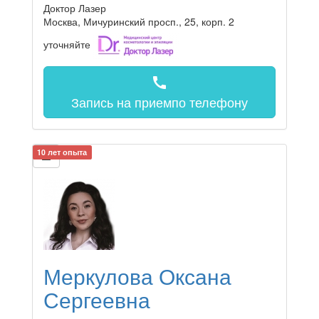
Доктор Лазер
Москва, Мичуринский просп., 25, корп. 2
уточняйте
call
Запись на прием
по телефону
10 лет опыта
Меркулова Оксана
Сергеевна