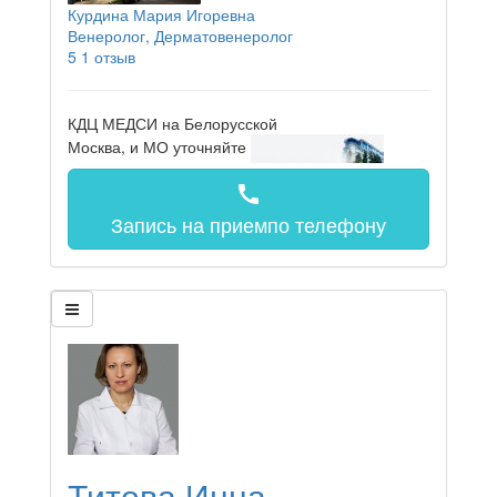
Курдина Мария Игоревна
Венеролог, Дерматовенеролог
5
1 отзыв
КДЦ МЕДСИ на Белорусской
Москва, и МО
уточняйте
call
Запись на прием
по телефону
Титова Инна