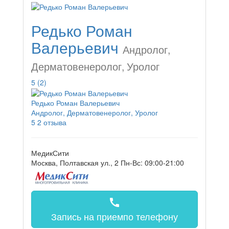
Редько Роман
Валерьевич
Андролог,
Дерматовенеролог, Уролог
5
(2)
Редько Роман Валерьевич
Андролог, Дерматовенеролог, Уролог
5
2 отзыва
МедикСити
Москва, Полтавская ул., 2
Пн-Вс: 09:00-21:00
call
Запись на прием
по телефону