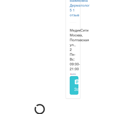
Важиковна
Дерматолог
5
1
отзыв
МедикСити
Москва,
Полтавская
ул.,
2
Пн-
Вс:
09:00-
21:00
assignment
Запись на прием
з