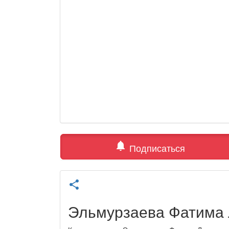
notifications
Подписаться
share
Эльмурзаева Фатима