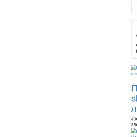
П
s
л
40
35
Це