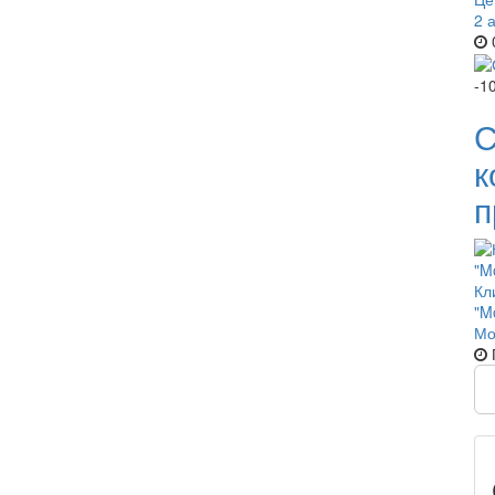
2 
0
-1
С
к
п
Кл
"M
Мо