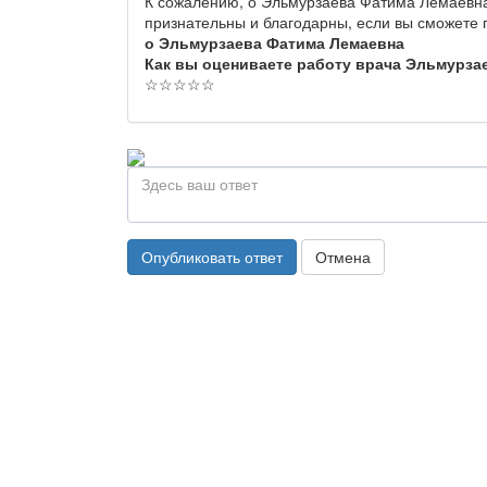
К сожалению, о Эльмурзаева Фатима Лемаевна
признательны и благодарны, если вы сможете
о Эльмурзаева Фатима Лемаевна
Как вы оцениваете работу врача Эльмурза
☆
☆
☆
☆
☆
Опубликовать ответ
Отмена