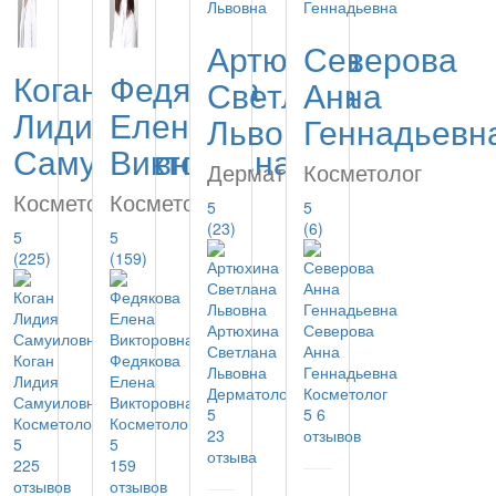
Артюхина
Северова
Коган
Федякова
Светлана
Анна
Лидия
Елена
Львовна
Геннадьевн
Самуиловна
Викторовна
Дерматолог
Косметолог
Косметолог
Косметолог
5
5
(23)
(6)
5
5
(225)
(159)
Артюхина
Северова
Светлана
Анна
Коган
Федякова
Львовна
Геннадьевна
Лидия
Елена
Дерматолог
Косметолог
Самуиловна
Викторовна
5
5
6
Косметолог
Косметолог
23
отзывов
5
5
отзыва
225
159
отзывов
отзывов