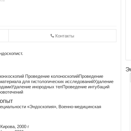
ров
Контакты
ндоскопист.
Э
ронхоскопий Проведение колоноскопийПроведение
 материала для гистологических исследованийУдаление
тодамиУдаление инородных телПроведение интубаций
ровотечений
 опыт
пециальности «Эндоскопия», Военно-медицинская
Кирова, 2000 г