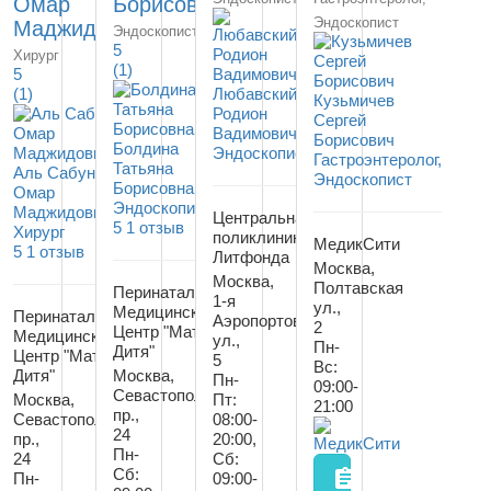
Омар
Борисовна
Эндоскопист
Маджидович
Эндоскопист
5
Хирург
(1)
5
(1)
Любавский
Кузьмичев
Родион
Сергей
Вадимович
Борисович
Болдина
Эндоскопист
Гастроэнтеролог,
Татьяна
Аль Сабунчи
Эндоскопист
Борисовна
Омар
Эндоскопист
Маджидович
Центральная
5
1 отзыв
Хирург
поликлиника
МедикСити
5
1 отзыв
Литфонда
Москва,
Москва,
Полтавская
Перинатальный
1-я
ул.,
Медицинский
Перинатальный
Аэропортовская
2
Центр "Мать и
Медицинский
ул.,
Пн-
Дитя"
Центр "Мать и
5
Вс:
Дитя"
Москва,
Пн-
09:00-
Севастопольский
Москва,
Пт:
21:00
пр.,
Севастопольский
08:00-
24
пр.,
20:00,
Пн-
24
Сб:
Сб:
assignment
Пн-
09:00-