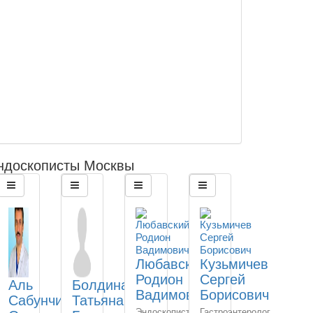
ндоскописты Москвы
Любавский
Кузьмичев
Родион
Сергей
Аль
Болдина
Вадимович
Борисович
Сабунчи
Татьяна
Эндоскопист
Гастроэнтеролог,