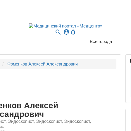
search
person_pin
notifications_none
Все города
Фоменков Алексей Александрович
нков Алексей
сандрович
ст, Эндоскопист, Эндоскопист, Эндоскопист,
ист