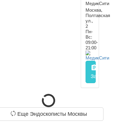
МедикСити
Москва,
Полтавская
ул.,
2
Пн-
Вс:
09:00-
21:00
assignment
Запись на прием
Еще Эндоскописты Москвы