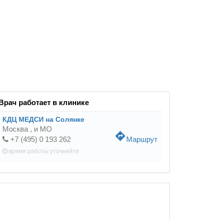
Врач работает в клинике
КДЦ МЕДСИ на Солянке
Москва ,
и МО
directions
+7 (495) 0 193 262
Маршрут
время работы
уточняйте