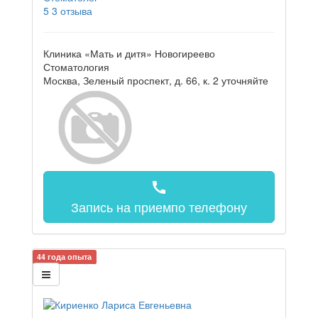
5
3 отзыва
Клиника «Мать и дитя» Новогиреево
Стоматология
Москва, Зеленый проспект, д. 66, к. 2
уточняйте
call
Запись на прием
по телефону
44 года опыта