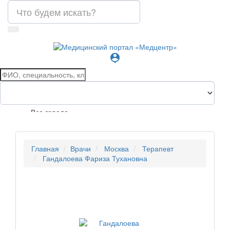
person_pin
Все города
Главная
Врачи
Москва
Терапевт
Гандалоева Фариза Тухановна