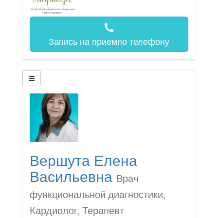
call
Запись на прием
по телефону
Вершута Елена
Васильевна
Врач
функциональной диагностики,
Кардиолог, Терапевт