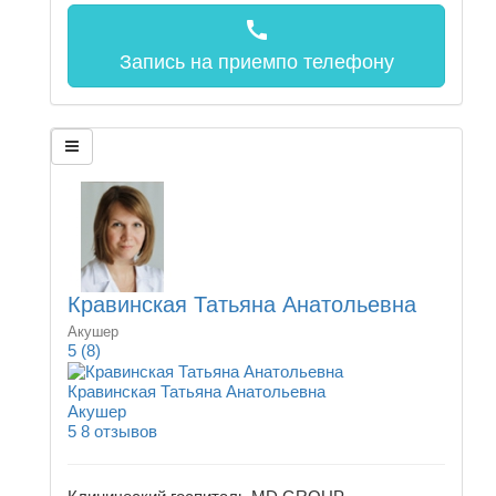
call
Запись на прием
по телефону
Кравинская Татьяна Анатольевна
Акушер
5
(8)
Кравинская Татьяна Анатольевна
Акушер
5
8 отзывов