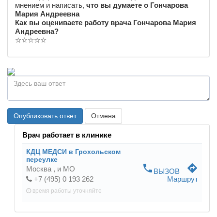
мнением и написать,
что вы думаете о Гончарова
Мария Андреевна
Как вы оцениваете работу врача Гончарова Мария
Андреевна?
☆
☆
☆
☆
☆
Опубликовать ответ
Отмена
Врач работает в клинике
КДЦ МЕДСИ в Грохольском
переулке
phone
directions
Москва ,
и МО
ВЫЗОВ
+7 (495) 0 193 262
Маршрут
время работы
уточняйте