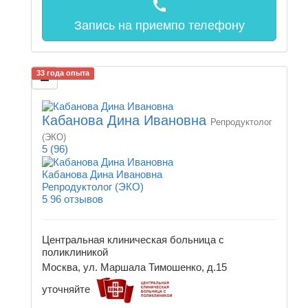
call
Запись на прием
по телефону
33 года опыта
Кабанова Дина Ивановна
Репродуктолог
(ЭКО)
5
(96)
Кабанова Дина Ивановна
Репродуктолог (ЭКО)
5
96 отзывов
Центральная клиническая больница с
поликлиникой
Москва, ул. Маршала Тимошенко, д.15
уточняйте