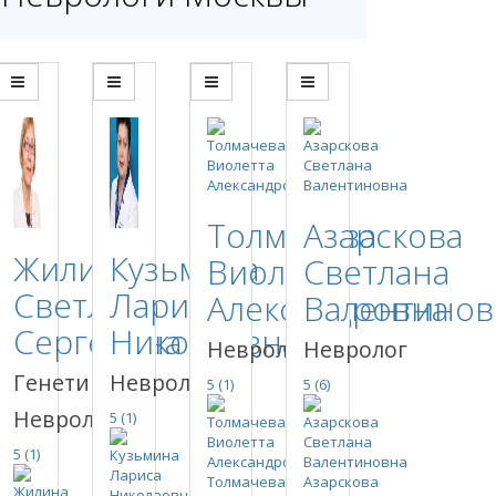
Толмачева
Азарскова
Жилина
Кузьмина
Виолетта
Светлана
Светлана
Лариса
Александровна
Валентинов
Сергеевна
Николаевна
Невролог
Невролог
Генетик,
Невролог
5
(1)
5
(6)
Невролог
5
(1)
5
(1)
Толмачева
Азарскова