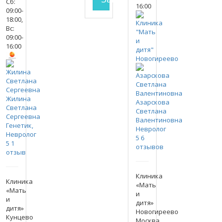
Сб:
16:00
09:00-
18:00,
Вс:
09:00-
16:00
Жилина
Азарскова
Светлана
Светлана
Сергеевна
Валентиновна
Генетик,
Невролог
Невролог
5
6
5
1
отзывов
отзыв
Клиника
Клиника
«Мать
«Мать
и
и
дитя»
дитя»
Новогиреево
Кунцево
Москва,