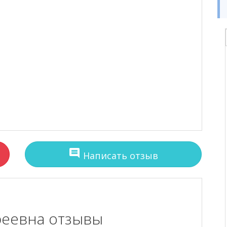
comment
Написать отзыв
реевна отзывы