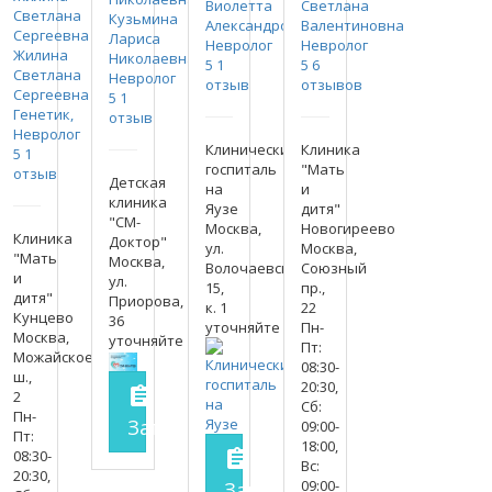
Виолетта
Светлана
Кузьмина
Александровна
Валентиновна
Лариса
Невролог
Невролог
Жилина
Николаевна
5
1
5
6
Светлана
Невролог
отзыв
отзывов
Сергеевна
5
1
Генетик,
отзыв
Невролог
Клинический
Клиника
5
1
госпиталь
"Мать
отзыв
Детская
на
и
клиника
Яузе
дитя"
"СМ-
Москва,
Новогиреево
Клиника
Доктор"
ул.
Москва,
"Мать
Москва,
Волочаевская,
Союзный
и
ул.
15,
пр.,
дитя"
Приорова,
к. 1
22
Кунцево
36
уточняйте
Пн-
Москва,
уточняйте
Пт:
Можайское
08:30-
ш.,
20:30,
assignment
2
Сб:
Пн-
Запись на прием
заполнить форму 
09:00-
Пт:
18:00,
08:30-
assignment
Вс:
20:30,
09:00-
Запись на прием
заполнит