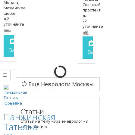
Москва,
Союзный
Можайское
проспект,
шоссе,
д.
д.2
22
уточняйте
уточняйте
assignment
assignment
Запись на прием
заполнить форму онлайн
Запись на прие
Еще Неврологи Москвы
Статьи
Панжинская
Статьи на тему «Врач-невролог » и
Татьяна
«Неврология»