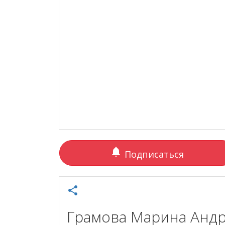
notifications
Подписаться
share
Грамова Марина Анд