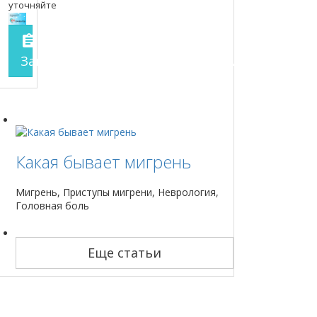
уточняйте
assignment
Запись на прием
заполнить форму онлайн
Какая бывает мигрень
Мигрень, Приступы мигрени, Неврология,
Головная боль
Еще статьи