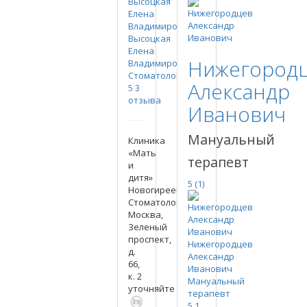
Высоцкая
Елена
Нижегород
Владимировна
Стоматолог
Александр
5
3
отзыва
Иванович
Мануальный
Клиника
«Мать
терапевт
и
дитя»
5
(1)
Новогиреево
Стоматология
Москва,
Зеленый
проспект,
Нижегородцев
д.
Александр
66,
Иванович
к. 2
Мануальный
уточняйте
терапевт
5
1