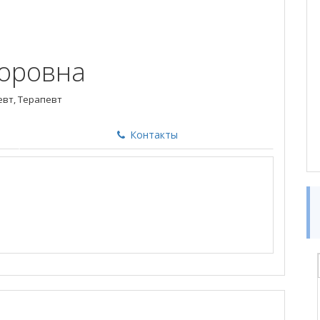
торовна
евт, Терапевт
Контакты