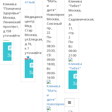
"Мать
Клиника
отзыв
Клиника
и
"Тибет"
"Психическое
дитя"
Москва,
Здоровье"
Новогиреево
ул.
Медицинский
Москва,
Москва,
Садовническая,
центр
Ленинский
Союзный
д.
Мед
проспект,
пр.,
11,
Стар
д.158
22
стр.
Москва,
уточняйте
Пн-
2
ул.Елецкая,
Пт:
Пн-
д.16,
08:30-
Вс:
assignment
к.1
20:30,
09:00-
уточняйте
Запись на прием
заполнить форму онлайн
Сб:
21:00
09:00-
18:00,
assignment
Вс:
Запись на прием
заполнить форму 
09:00-
assignment
16:00
Запись на прие