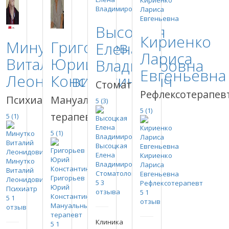
Высоцкая
Кириенко
Минутко
Григорьев
Елена
Лариса
Виталий
Юрий
Владимировна
Евгеньевна
Леонидович
Константинович
Стоматолог
Рефлексотерапев
Психиатр
Мануальный
5
(3)
5
(1)
терапевт
5
(1)
5
(1)
Высоцкая
Елена
Кириенко
Минутко
Владимировна
Лариса
Виталий
Стоматолог
Евгеньевна
Григорьев
Леонидович
5
3
Рефлексотерапевт
Юрий
Психиатр
отзыва
5
1
Константинович
5
1
отзыв
Мануальный
отзыв
терапевт
Клиника
5
1