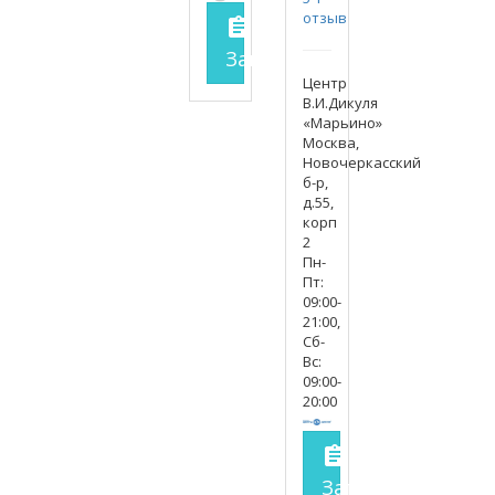
отзыв
assignment
Запись на прием
заполнит
Центр
В.И.Дикуля
«Марьино»
Москва,
Новочеркасский
б-р,
д.55,
корп
2
Пн-
Пт:
09:00-
21:00,
Сб-
Вс:
09:00-
20:00
assignment
Запись на прие