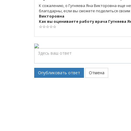
К сожалению, о Гугняева Яна Викторовна еще н
благодарны, если вы сможете поделиться своим
Викторовна
Как вы оцениваете работу врача Гугняева 
☆
☆
☆
☆
☆
Опубликовать ответ
Отмена