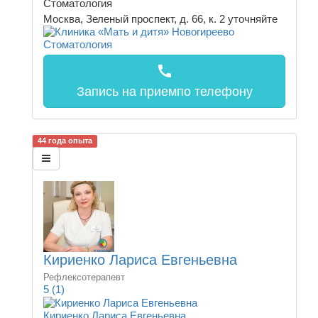
Стоматология
Москва, Зеленый проспект, д. 66, к. 2
уточняйте
call
Запись на прием
по телефону
44 года опыта
Кириенко Лариса Евгеньевна
Рефлексотерапевт
5
(1)
Кириенко Лариса Евгеньевна