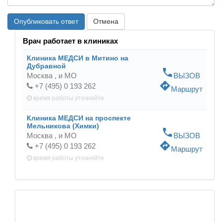
Опубликовать ответ
Отмена
Врач работает в клиниках
Клиника МЕДСИ в Митино на
Дубравной
phone
Москва ,
и МО
ВЫЗОВ
directions
+7 (495) 0 193 262
Маршрут
время работы
уточняйте
Клиника МЕДСИ на проспекте
Мельникова (Химки)
phone
Москва ,
и МО
ВЫЗОВ
directions
+7 (495) 0 193 262
Маршрут
время работы
уточняйте