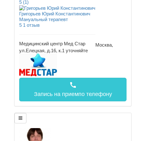
5
(1)
Григорьев Юрий Константинович
Мануальный терапевт
5
1 отзыв
Медицинский центр Мед Стар
Москва,
ул.Елецкая, д.16, к.1
уточняйте
call
Запись на прием
по телефону