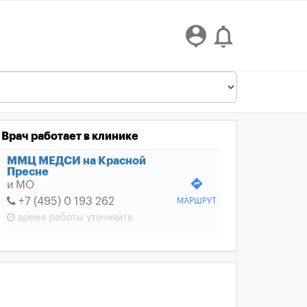
person_pin
notifications_none
Врач работает в клинике
ММЦ МЕДСИ на Красной
Пресне
directions
и МО
+7 (495) 0 193 262
МАРШРУТ
время работы
уточняйте