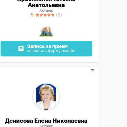
Анатольевна
Акушер
5
(8)
Запись на прием
assignment
заполнить форму онлайн
Денисова Елена Николаевна
Акушер