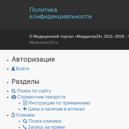
Политика
конфиденциальности
© Медицинский портал «Медцентр24» 2011–2026
| 
Medcentre24.ru
Авторизация
Войти
Разделы
Поиск по сайту
Справочник лекарств
Инструкции по применению
Цены и наличие в аптеках
Клиники
Поиск клиники
Запись на прием