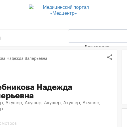
Все города
share
ова Надежда Валерьевна
ебникова Надежда
лерьевна
р, Акушер, Акушер, Акушер, Акушер, Акушер,
ер
осмотров