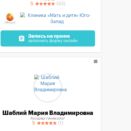
5
(43)
Запись на прием
assignment
заполнить форму онлайн
Шаблий Мария Владимировна
Акушер-гинеколог
5
(1)