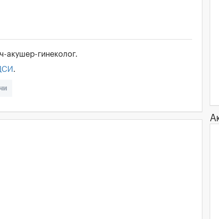
ч-акушер-гинеколог.
ДСИ
.
чи
А