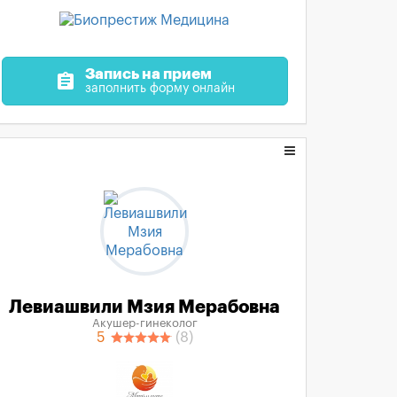
Запись на прием
assignment
заполнить форму онлайн
Левиашвили Мзия Мерабовна
Акушер-гинеколог
5
(8)