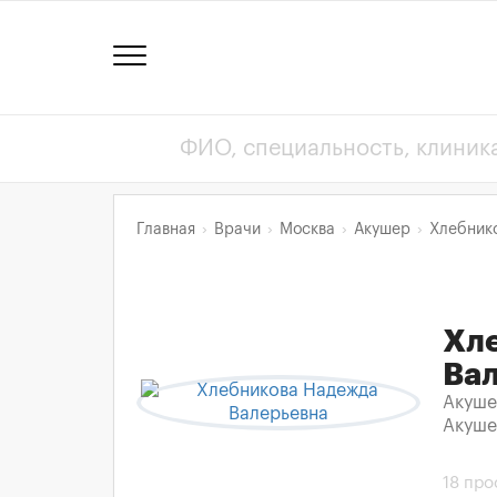
Главная
Врачи
Москва
Акушер
Хлебник
Хл
Ва
Акуше
Акуш
18 пр