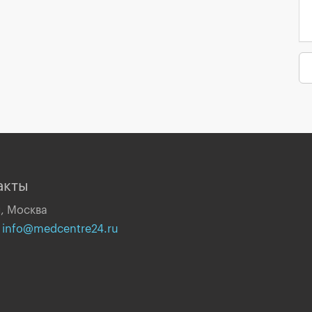
акты
, Москва
:
info@medcentre24.ru