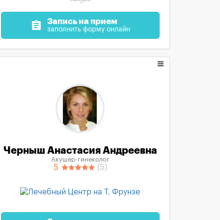
Запись на прием
assignment
заполнить форму онлайн
Черныш Анастасия Андреевна
Акушер-гинеколог
5
(5)