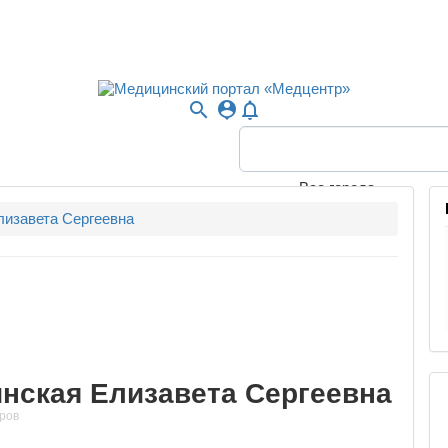
search
person_pin
notifications_none
Все города
лизавета Сергеевна
нская Елизавета Сергеевна
ров