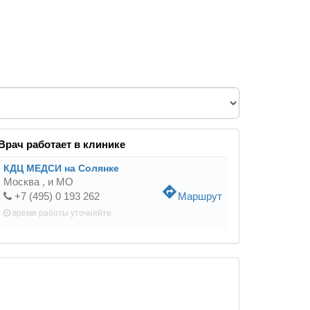
Врач работает в клинике
КДЦ МЕДСИ на Солянке
Москва ,
и МО
directions
+7 (495) 0 193 262
Маршрут
время работы
уточняйте