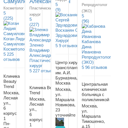
Самуиловна
Александрович
5
Репродуктолог
Косметолог
Пластический
(9)
(ЭКО)
5
хирург
5
(225)
5
(96)
(227)
Восканян Сергей
Эдуардович
Коган Лидия
Хирург
Кабанова
Самуиловна
Зленко
5
9 отзывов
Дина
Косметолог
Владимир
Ивановна
5
225
Александрович
Репродуктолог
отзывов
Пластический
(ЭКО)
Центр хирургии и
хирург
5
96 отзывов
трансплантологии
5
227 отзывов
им. А.И.
Клиника
Бурназяна, г.
Beauty
Москва
Центральная
Trend
Клиника Beauty
Москва,
клиническая
Москва,
Trend
ул.
больница с
Лесная
Москва,
Маршала
поликлиникой
ул.,
Лесная
Новикова,
Москва,
6
ул.,
23
ул.
корпус
6
уточняйте
Маршала
1
корпус
Тимошенко,
Пн-
1
д.15