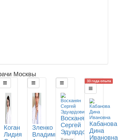
рачи Москвы
33 года опыта
Восканян
Кабанова
Сергей
Коган
Зленко
Дина
Эдуардович
Лидия
Владимир
Ивановна
Хирург