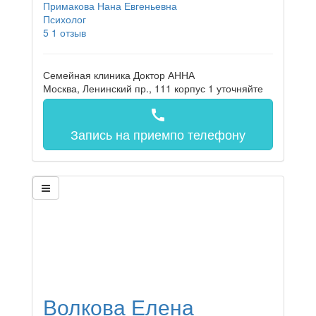
Примакова Нана Евгеньевна
Психолог
5
1 отзыв
Семейная клиника Доктор АННА
Москва, Ленинский пр., 111 корпус 1
уточняйте
call
Запись на прием
по телефону
Волкова Елена