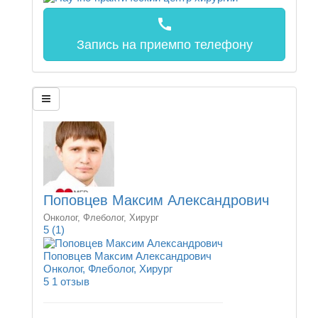
call
Запись на прием
по телефону
Поповцев Максим Александрович
Онколог, Флеболог, Хирург
5
(1)
Поповцев Максим Александрович
Онколог, Флеболог, Хирург
5
1 отзыв