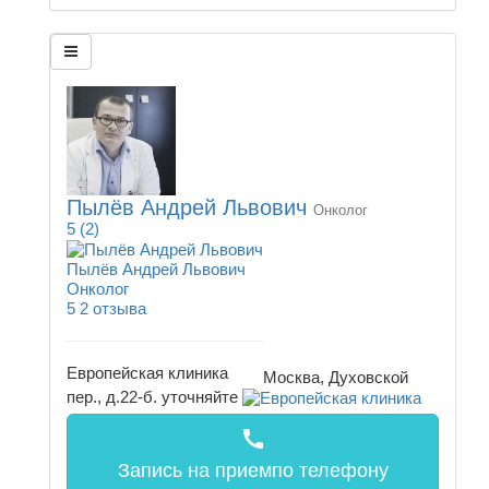
Пылёв Андрей Львович
Онколог
5
(2)
Пылёв Андрей Львович
Онколог
5
2 отзыва
Европейская клиника
Москва, Духовской
пер., д.22-б.
уточняйте
call
Запись на прием
по телефону