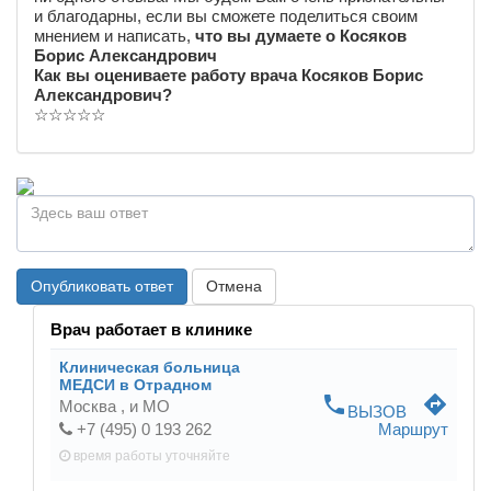
и благодарны, если вы сможете поделиться своим
мнением и написать,
что вы думаете о Косяков
Борис Александрович
Как вы оцениваете работу врача Косяков Борис
Александрович?
☆
☆
☆
☆
☆
Опубликовать ответ
Отмена
Врач работает в клинике
Клиническая больница
МЕДСИ в Отрадном
phone
directions
Москва ,
и МО
ВЫЗОВ
+7 (495) 0 193 262
Маршрут
время работы
уточняйте