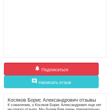
notifications
Подписаться
comment
Написать отзыв
Косяков Борис Александрович отзывы
К сожалению, о Косяков Борис Александрович еще нет
ни одного отзыва. Мы будем Вам очень признательны