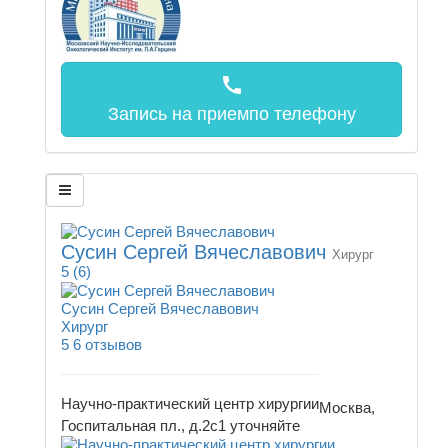
call
Запись на прием
по телефону
Сусин Сергей Вячеславович
Хирург
5
(6)
Сусин Сергей Вячеславович
Хирург
5
6 отзывов
Научно-практический центр хирургии
Москва,
Госпитальная пл., д.2с1
уточняйте