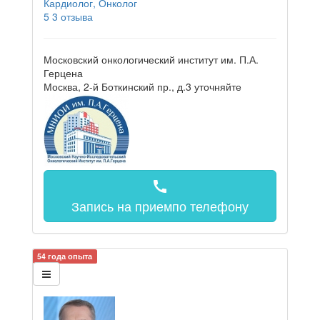
Кардиолог, Онколог
5
3 отзыва
Московский онкологический институт им. П.А.
Герцена
Москва, 2-й Боткинский пр., д.3
уточняйте
call
Запись на прием
по телефону
54 года опыта