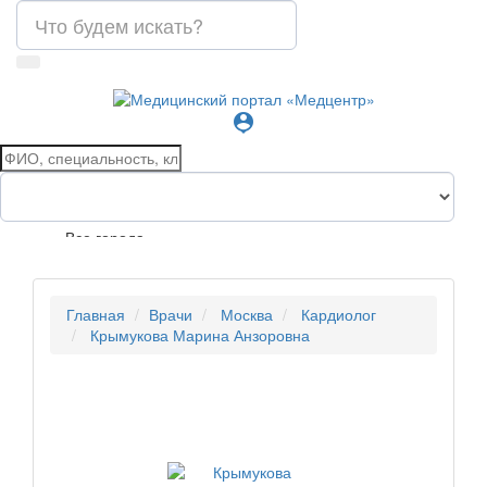
person_pin
Все города
Главная
Врачи
Москва
Кардиолог
Крымукова Марина Анзоровна