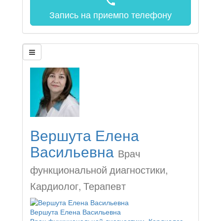
call
Запись на прием
по телефону
Вершута Елена
Васильевна
Врач
функциональной диагностики,
Кардиолог, Терапевт
Вершута Елена Васильевна
Врач функциональной диагностики, Кардиолог,