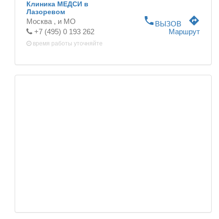
Клиника МЕДСИ в
Лазоревом
phone
directions
Москва ,
и МО
ВЫЗОВ
+7 (495) 0 193 262
Маршрут
время работы
уточняйте