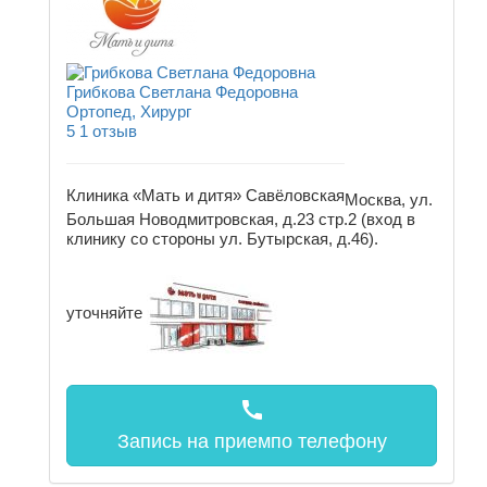
Грибкова Светлана Федоровна
Ортопед, Хирург
5
1 отзыв
Клиника «Мать и дитя» Савёловская
Москва, ул.
Большая Новодмитровская, д.23 стр.2 (вход в
клинику со стороны ул. Бутырская, д.46).
уточняйте
call
Запись на прием
по телефону