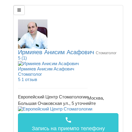
Ирмияев Анисим Асафович
Стоматолог
5
(1)
Ирмияев Анисим Асафович
Стоматолог
5
1 отзыв
Европейский Центр Стоматологии
Москва,
Большая Очаковская ул., 5
уточняйте
call
Запись на прием
по телефону