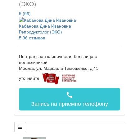
(ЭКО)
5
(96)
Кабанова Дина Ивановна
Репродуктолог (ЭКО)
5
96 отзывов
Центральная клиническая больница с
поликлиникой
Москва, ул. Маршала Тимошенко, д.15
уточняйте
call
Запись на прием
по телефону