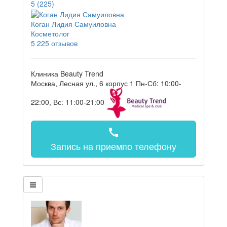
5
(225)
Коган Лидия Самуиловна
Косметолог
5
225 отзывов
Клиника Beauty Trend
Москва, Лесная ул., 6 корпус 1
Пн-Сб: 10:00-
22:00, Вс: 11:00-21:00
call
Запись на прием
по телефону