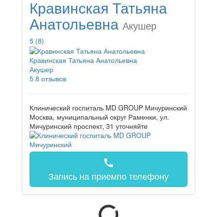
Кравинская Татьяна
Анатольевна
Акушер
5
(8)
Кравинская Татьяна Анатольевна
Акушер
5
8 отзывов
Клинический госпиталь MD GROUP Мичуринский
Москва, муниципальный округ Раменки, ул.
Мичуринский проспект, 31
уточняйте
call
Запись на прием
по телефону