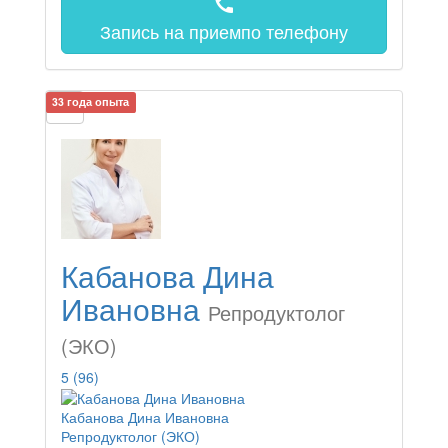
call
Запись на прием
по телефону
33 года опыта
Кабанова Дина
Ивановна
Репродуктолог
(ЭКО)
5
(96)
Кабанова Дина Ивановна
Репродуктолог (ЭКО)