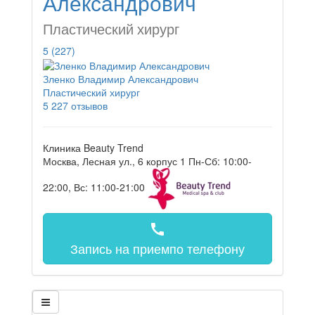
Александрович
Пластический хирург
5
(227)
Зленко Владимир Александрович
Пластический хирург
5
227 отзывов
Клиника Beauty Trend
Москва, Лесная ул., 6 корпус 1
Пн-Сб: 10:00-
22:00, Вс: 11:00-21:00
call
Запись на прием
по телефону