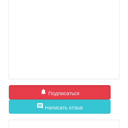
notifications
Подписаться
comment
Написать отзыв