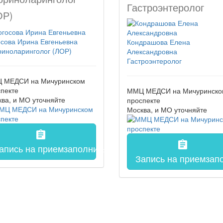
Гастроэнтеролог
ОР)
сова Ирина Евгеньевна
Кондрашова Елена
риноларинголог (ЛОР)
Александровна
Гастроэнтеролог
 МЕДСИ на Мичуринском
пекте
ММЦ МЕДСИ на Мичуринско
ква, и МО
уточняйте
проспекте
Москва, и МО
уточняйте
assignment
assignment
апись на прием
заполнить форму онлайн
Запись на прием
зап