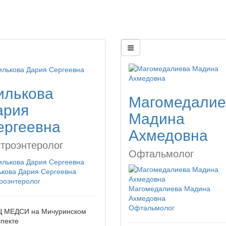
илькова
Магомедалие
ария
Мадина
ергеевна
Ахмедовна
строэнтеролог
Офтальмолог
ькова Дария Сергеевна
роэнтеролог
Магомедалиева Мадина
Ахмедовна
Офтальмолог
 МЕДСИ на Мичуринском
пекте