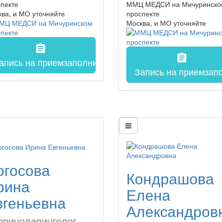
пекте
ММЦ МЕДСИ на Мичуринско
ква, и МО
уточняйте
проспекте
Москва, и МО
уточняйте
assignment
assignment
апись на прием
заполнить форму онлайн
Запись на прием
зап
онлайн
огосова
Кондрашова
рина
Елена
вгеньевна
Александров
ориноларинголог