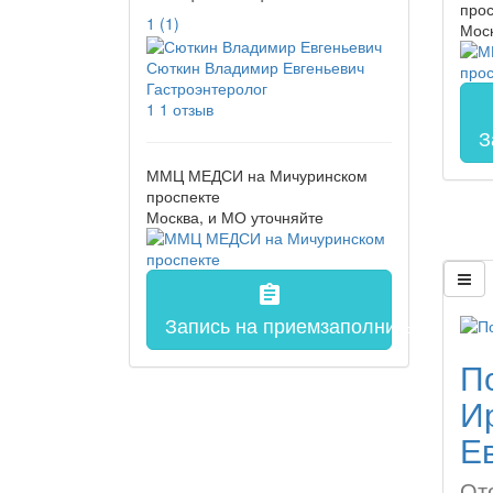
прос
1
(1)
Мос
Сюткин Владимир Евгеньевич
Гастроэнтеролог
1
1 отзыв
З
ММЦ МЕДСИ на Мичуринском
проспекте
Москва, и МО
уточняйте
assignment
Запись на прием
заполнить форму 
П
И
Е
От