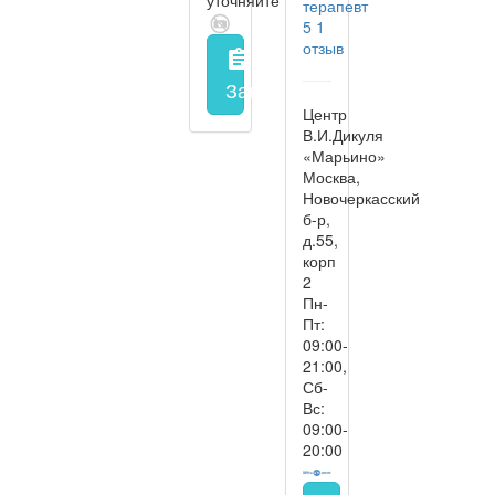
терапевт
5
1
отзыв
assignment
Запись на прием
заполнить 
Центр
В.И.Дикуля
«Марьино»
Москва,
Новочеркасский
б-р,
д.55,
корп
2
Пн-
Пт:
09:00-
21:00,
Сб-
Вс:
09:00-
20:00