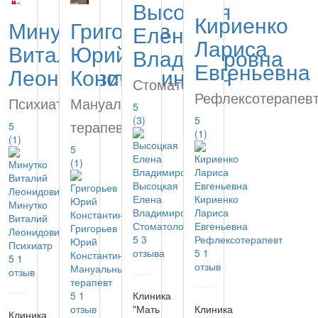
Высоцкая
Кириенко
Минутко
Григорьев
Елена
Лариса
Виталий
Юрий
Владимировна
Евгеньевна
Леонидович
Константинович
Стоматолог
Рефлексотерапев
Психиатр
Мануальный
5
(3)
5
терапевт
5
(1)
(1)
5
(1)
Высоцкая
Елена
Кириенко
Минутко
Владимировна
Лариса
Виталий
Стоматолог
Евгеньевна
Григорьев
Леонидович
5
3
Рефлексотерапевт
Юрий
Психиатр
отзыва
5
1
Константинович
5
1
отзыв
Мануальный
отзыв
терапевт
5
1
Клиника
отзыв
"Мать
Клиника
Клиника