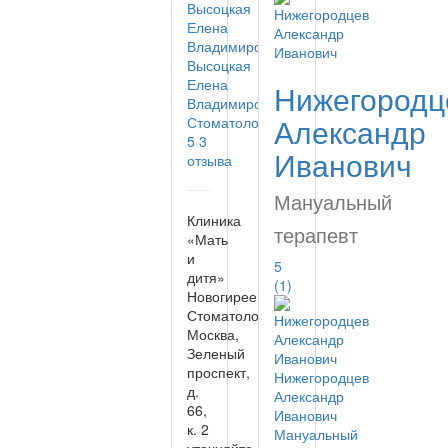
Высоцкая
Елена
Нижегородц
Владимировна
Александр
Стоматолог
5
3
Иванович
отзыва
Мануальный
Клиника
терапевт
«Мать
и
5
дитя»
(1)
Новогиреево
Стоматология
Москва,
Зеленый
проспект,
Нижегородцев
д.
Александр
66,
Иванович
к. 2
Мануальный
уточняйте