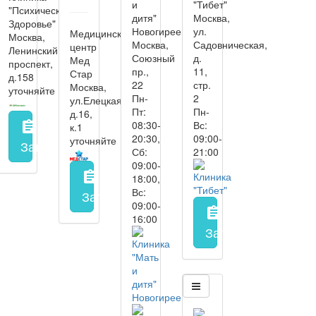
и
"Тибет"
"Психическое
дитя"
Москва,
Здоровье"
Новогиреево
ул.
Медицинский
Москва,
Москва,
Садовническая,
центр
Ленинский
Союзный
д.
Мед
проспект,
пр.,
11,
Стар
д.158
22
стр.
Москва,
уточняйте
Пн-
2
ул.Елецкая,
Пт:
Пн-
д.16,
08:30-
Вс:
assignment
к.1
20:30,
09:00-
уточняйте
Запись на прием
заполнить форму онлайн
Сб:
21:00
09:00-
assignment
18:00,
Вс:
Запись на прием
заполнить форму онл
09:00-
assignment
16:00
Запись на прием
з