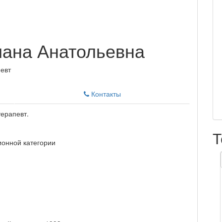
ана Анатольевна
певт
Контакты
терапевт.
Т
онной категории