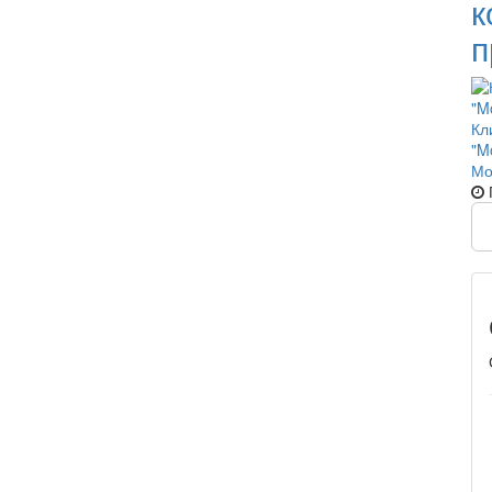
к
п
Кл
"M
Мо