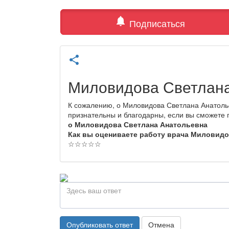
notifications
Подписаться
share
Миловидова Светлана
К сожалению, о Миловидова Светлана Анатоль
признательны и благодарны, если вы сможете
о Миловидова Светлана Анатольевна
Как вы оцениваете работу врача Миловид
☆
☆
☆
☆
☆
Опубликовать ответ
Отмена