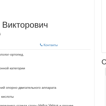
 Викторович
д
Контакты
толог-ортопед.
О
онной категории
ний опорно-двигательного аппарата
 кислоты
реднего отдела стопы Hallux Valgus и прочее