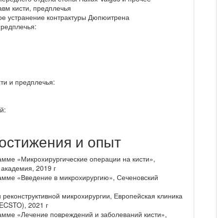
авм кисти, предплечья
ое устранение контрактуры Дюпюитрена
предплечья:
ти и предплечья:
й:
остижения и опыт
мме «Микрохирургические операции на кисти»,
академия, 2019 г
амме «Введение в микрохирургию», Сеченовский
и реконструктивной микрохирургии, Европейская клиника
ECSTO), 2021 г
амме «Лечение повреждений и заболеваний кисти»,