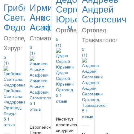
Грибкова
Ирмияев
Сергей
Андрей
Светлана
Анисим
Юрьевич
Сергеевич
Федоровна
Асафович
Ортопед
Ортопед,
Ортопед,
Стоматолог
Травматолог
5
(1)
Хирург
5
5
(1)
(1)
5
(1)
Дедов
Сергей
Ирмияев
Андреев
Юрьевич
Анисим
Андрей
Ортопед
Грибкова
Асафович
Сергеевич
5
1
Светлана
Стоматолог
Ортопед,
отзыв
Федоровна
5
1
Травматолог
Ортопед,
отзыв
5
1
Хирург
отзыв
5
1
Институт
отзыв
пластической
Европейский
хирургии
Центр