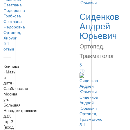
Сиденков
Грибкова
Светлана
Андрей
Федоровна
Юрьевич
Ортопед,
Хирург
5
1
Ортопед,
отзыв
Травматолог
5
Клиника
(1)
«Мать
и
дитя»
Савёловская
Москва,
Сиденков
ул.
Андрей
Большая
Юрьевич
Новодмитровская,
Ортопед,
д.23
Травматолог
стр.2
5
1
(вход
отзыв