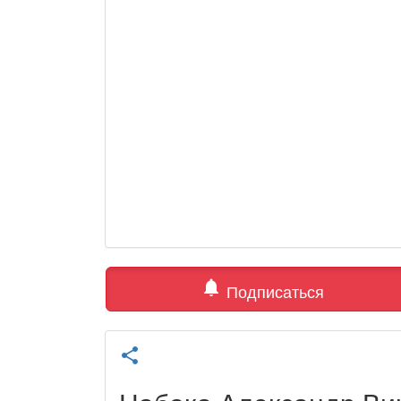
notifications
Подписаться
share