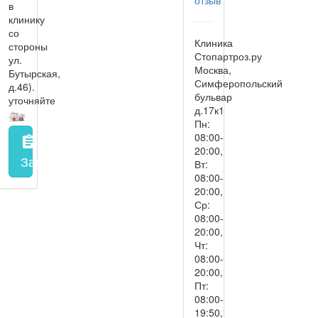
в
клинику
со
Клиника
стороны
Стопартроз.ру
ул.
Москва,
Бутырская,
Симферопольский
д.46).
бульвар
уточняйте
д.17к1
Пн:
08:00-
assignment
20:00,
Запись на прием
заполнить форму онлайн
Вт:
08:00-
20:00,
Ср:
08:00-
20:00,
Чт:
08:00-
20:00,
Пт:
08:00-
19:50,