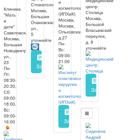
Медицинский
и
Стоматологии
центр
косметологии
Клиника
Москва,
Столица
(ИПХиК)
"Мать
Большая
Москва,
Москва,
и
Очаковская
Большой
Москва,
дитя"
ул.,
Власьевский
Ольховская
Савеловская
5
переулок,
д.27
Москва,
уточняйте
д. 9
Пн-
Большая
уточняйте
Вс:
Новодмитровская
09:00-
ул.,
assignment
21:00
23
Запись на прием
заполнить форму онл
Пн-
Пт:
08:30-
assignment
20:30,
Запись на прием
з
Сб:
09:00-
18:00,
Вс:
assignment
09:00-
Запись на прием
заполнить 
16:00