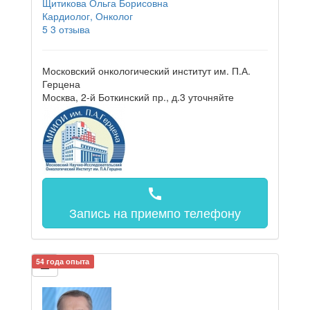
Щитикова Ольга Борисовна
Кардиолог, Онколог
5
3 отзыва
Московский онкологический институт им. П.А.
Герцена
Москва, 2-й Боткинский пр., д.3
уточняйте
call
Запись на прием
по телефону
54 года опыта