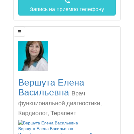
call
Запись на прием
по телефону
Вершута Елена
Васильевна
Врач
функциональной диагностики,
Кардиолог, Терапевт
Вершута Елена Васильевна
Врач функциональной диагностики, Кардиолог,