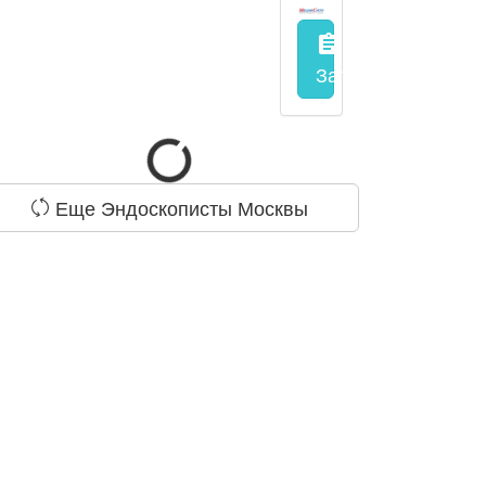
assignment
Запись на прием
з
Еще Эндоскописты Москвы