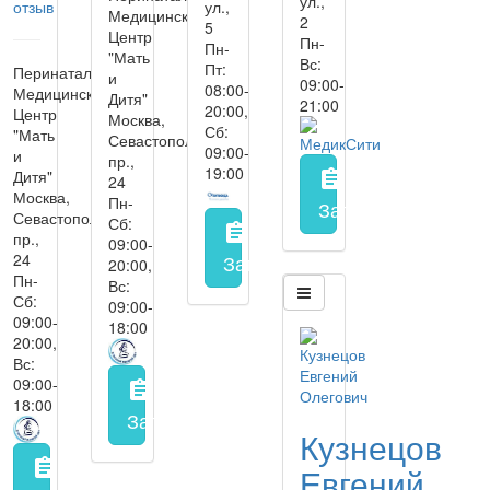
ул.,
отзыв
ул.,
Медицинский
2
5
Центр
Пн-
Пн-
"Мать
Вс:
Пт:
Перинатальный
и
09:00-
08:00-
Медицинский
Дитя"
21:00
20:00,
Центр
Москва,
Сб:
"Мать
Севастопольский
09:00-
и
пр.,
19:00
Дитя"
assignment
24
Москва,
Пн-
Запись на прием
з
Севастопольский
Сб:
assignment
пр.,
09:00-
Запись на прием
заполнить 
24
20:00,
Пн-
Вс:
Сб:
09:00-
09:00-
18:00
20:00,
Вс:
09:00-
assignment
18:00
Запись на прием
заполнить форму онл
Кузнецов
assignment
Евгений