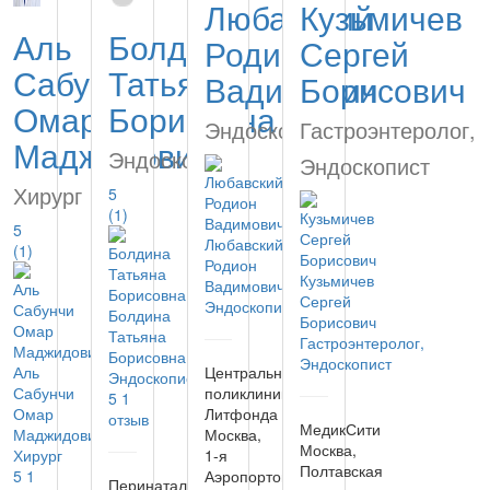
Любавский
Кузьмичев
Аль
Болдина
Родион
Сергей
Сабунчи
Татьяна
Вадимович
Борисович
Омар
Борисовна
Эндоскопист
Гастроэнтеролог,
Маджидович
Эндоскопист
Эндоскопист
Хирург
5
(1)
5
Любавский
(1)
Родион
Кузьмичев
Вадимович
Сергей
Эндоскопист
Болдина
Борисович
Татьяна
Гастроэнтеролог,
Борисовна
Эндоскопист
Аль
Центральная
Эндоскопист
Сабунчи
поликлиника
5
1
Омар
Литфонда
отзыв
МедикСити
Маджидович
Москва,
Москва,
Хирург
1-я
Полтавская
5
1
Аэропортовская
Перинатальный