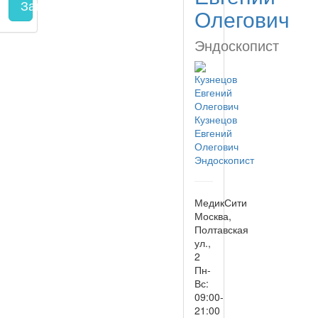
Запись на прием
заполнить форму онлайн
Олегович
Эндоскопист
Кузнецов
Евгений
Олегович
Эндоскопист
МедикСити
Москва,
Полтавская
ул.,
2
Пн-
Вс:
09:00-
21:00