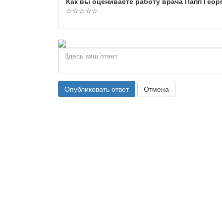
Как вы оцениваете работу врача Папп Гео
☆
☆
☆
☆
☆
Опубликовать ответ
Отмена