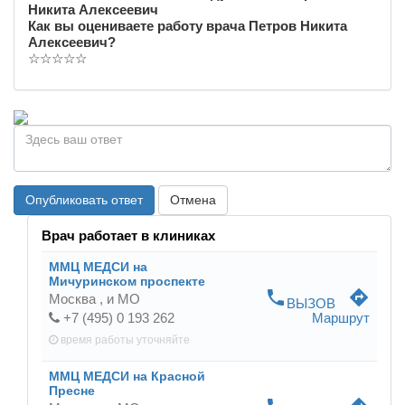
Никита Алексеевич
Как вы оцениваете работу врача Петров Никита
Алексеевич?
☆
☆
☆
☆
☆
Опубликовать ответ
Отмена
Врач работает в клиниках
ММЦ МЕДСИ на
Мичуринском проспекте
phone
directions
Москва ,
и МО
ВЫЗОВ
+7 (495) 0 193 262
Маршрут
время работы
уточняйте
ММЦ МЕДСИ на Красной
Пресне