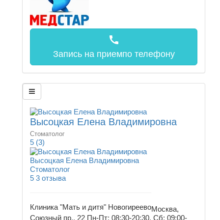
call
Запись на прием
по телефону
Высоцкая Елена Владимировна
Стоматолог
5
(3)
Высоцкая Елена Владимировна
Стоматолог
5
3 отзыва
Клиника "Мать и дитя" Новогиреево
Москва,
Союзный пр., 22
Пн-Пт: 08:30-20:30, Сб: 09:00-