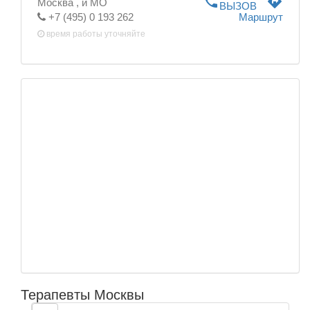
phone
directions
Москва ,
и МО
ВЫЗОВ
+7 (495) 0 193 262
Маршрут
время работы
уточняйте
Терапевты Москвы