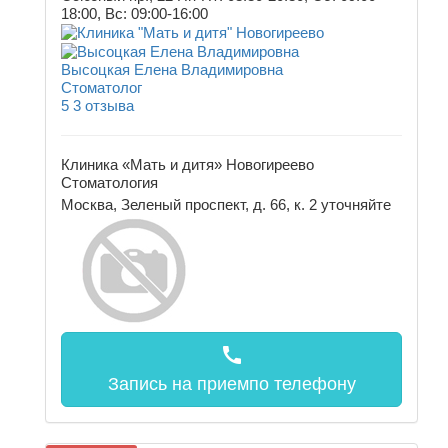
18:00, Вс: 09:00-16:00
Высоцкая Елена Владимировна
Стоматолог
5
3 отзыва
Клиника «Мать и дитя» Новогиреево
Стоматология
Москва, Зеленый проспект, д. 66, к. 2
уточняйте
call
Запись на прием
по телефону