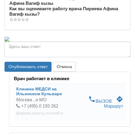
Афина Вагиф кызы
Как вы оцениваете работу врача Пириева Афина
Вагиф кызы?
☆
☆
☆
☆
☆
Опубликовать ответ
Отмена
Врач работает в клинике
Клиника МЕДСИ на
Ильинском бульваре
phone
directions
Москва ,
и МО
ВЫЗОВ
+7 (495) 0 193 262
Маршрут
время работы
уточняйте