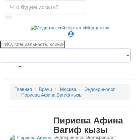
person_pin
Все города
Главная
Врачи
Москва
Эндокринолог
Пириева Афина Вагиф кызы
Пириева Афина
Вагиф кызы
Эндокринолог, Эндокринолог,