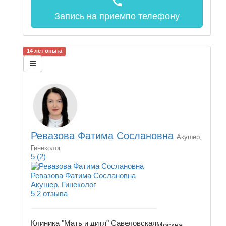
call
Запись на прием
по телефону
14 лет опыта
Ревазова Фатима Сослановна
Акушер,
Гинеколог
5
(2)
Ревазова Фатима Сослановна
Акушер, Гинеколог
5
2 отзыва
Клиника "Мать и дитя" Савеловская
Москва,