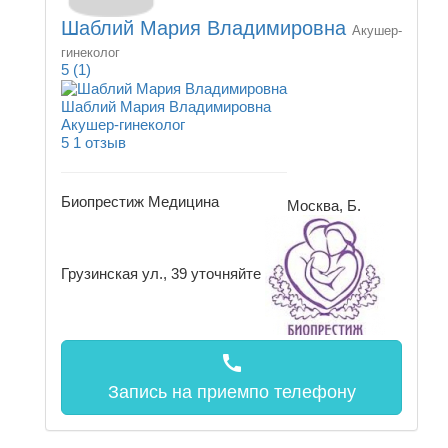
Шаблий Мария Владимировна
Акушер-
гинеколог
5
(1)
Шаблий Мария Владимировна
Акушер-гинеколог
5
1 отзыв
Биопрестиж Медицина
Москва, Б.
Грузинская ул., 39
уточняйте
call
Запись на прием
по телефону