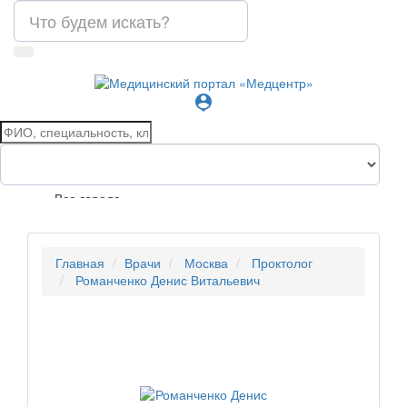
person_pin
Все города
Главная
Врачи
Москва
Проктолог
Романченко Денис Витальевич