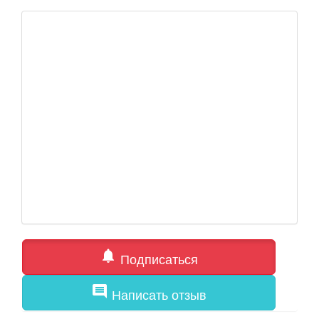
notifications
Подписаться
comment
Написать отзыв