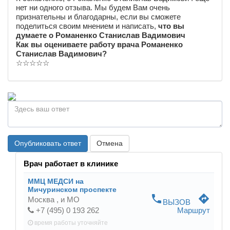
нет ни одного отзыва. Мы будем Вам очень
признательны и благодарны, если вы сможете
поделиться своим мнением и написать,
что вы
думаете о Романенко Станислав Вадимович
Как вы оцениваете работу врача Романенко
Станислав Вадимович?
☆
☆
☆
☆
☆
Опубликовать ответ
Отмена
Врач работает в клинике
ММЦ МЕДСИ на
Мичуринском проспекте
phone
directions
Москва ,
и МО
ВЫЗОВ
+7 (495) 0 193 262
Маршрут
время работы
уточняйте