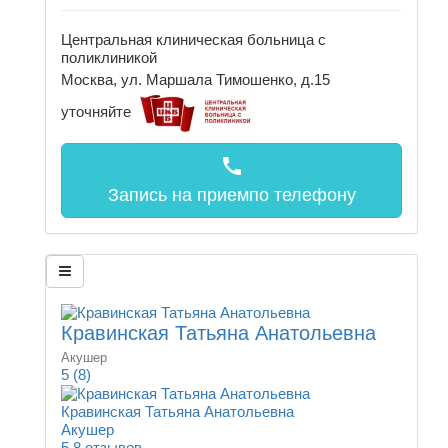
Центральная клиническая больница с
поликлиникой
Москва, ул. Маршала Тимошенко, д.15
уточняйте
call
Запись на прием
по телефону
Кравинская Татьяна Анатольевна
Акушер
5
(8)
Кравинская Татьяна Анатольевна
Акушер
5
8 отзывов