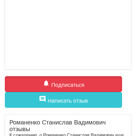
notifications
Подписаться
comment
Написать отзыв
Романенко Станислав Вадимович
отзывы
К сожалению, о Романенко Станислав Вадимович еще