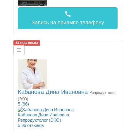
call
Запись на прием
по телефону
33 года опыта
Кабанова Дина Ивановна
Репродуктолог
(ЭКО)
5
(96)
Кабанова Дина Ивановна
Репродуктолог (ЭКО)
5
96 отзывов