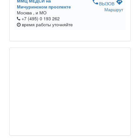
ММЦ МЕДСИ на
phone
directions
ВЫЗОВ
Мичуринском проспекте
Маршрут
Москва ,
и МО
+7 (495) 0 193 262
время работы
уточняйте