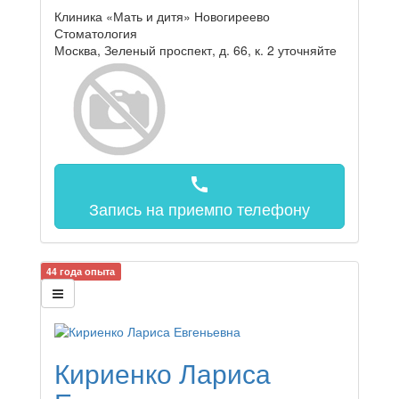
Клиника «Мать и дитя» Новогиреево
Стоматология
Москва, Зеленый проспект, д. 66, к. 2
уточняйте
call
Запись на прием
по телефону
44 года опыта
Кириенко Лариса