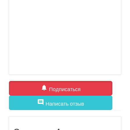
notifications
Подписаться
comment
Написать отзыв