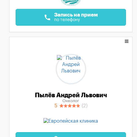
Запись на прием
call
по телефону
Пылёв Андрей Львович
Онколог
5
(2)