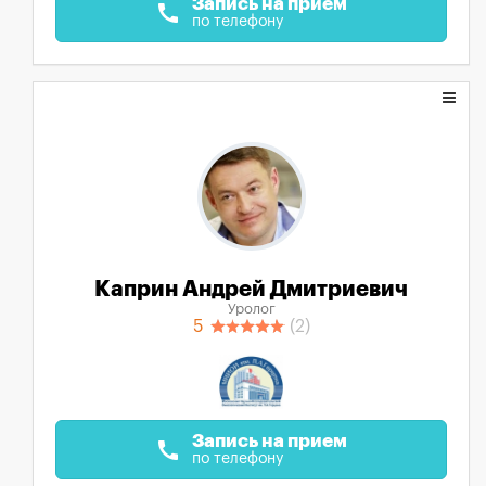
Запись на прием
call
по телефону
Каприн Андрей Дмитриевич
Уролог
5
(2)
Запись на прием
call
по телефону