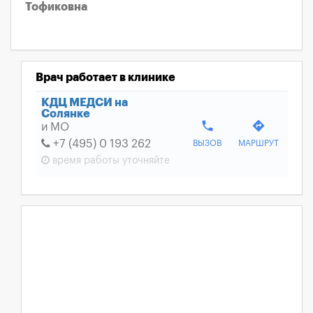
Тофиковна
Врач работает в клинике
КДЦ МЕДСИ на
Солянке
phone
directions
и МО
+7 (495) 0 193 262
ВЫЗОВ
МАРШРУТ
время работы
уточняйте