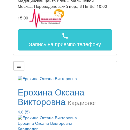
Медицинский центр Елены Малышевой
Москва, Переведеновский пер., 8
Пн-Вс: 10:00-
15:00
call
Запись на прием
по телефону
Ерохина Оксана
Викторовна
Кардиолог
4.8
(5)
Ерохина Оксана Викторовна
Кардиолог