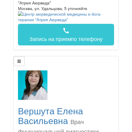
"Атрея Аюрведа"
Москва, ул. Удальцова, 5
уточняйте
call
Запись на прием
по телефону
Вершута Елена
Васильевна
Врач
функциональной диагностики,