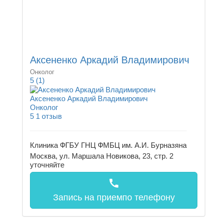
Аксененко Аркадий Владимирович
Онколог
5
(1)
Аксененко Аркадий Владимирович
Онколог
5
1 отзыв
Клиника ФГБУ ГНЦ ФМБЦ им. А.И. Бурназяна
Москва, ул. Маршала Новикова, 23, стр. 2
уточняйте
call
Запись на прием
по телефону