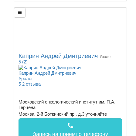
Каприн Андрей Дмитриевич
Уролог
5
(2)
Каприн Андрей Дмитриевич
Уролог
5
2 отзыва
Московский онкологический институт им. П.А.
Герцена
Москва, 2-й Боткинский пр., д.3
уточняйте
call
Запись на прием
по телефону