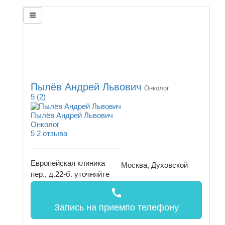
Пылёв Андрей Львович
Онколог
5
(2)
Пылёв Андрей Львович
Онколог
5
2 отзыва
Европейская клиника
Москва, Духовской
пер., д.22-б.
уточняйте
call
Запись на прием
по телефону