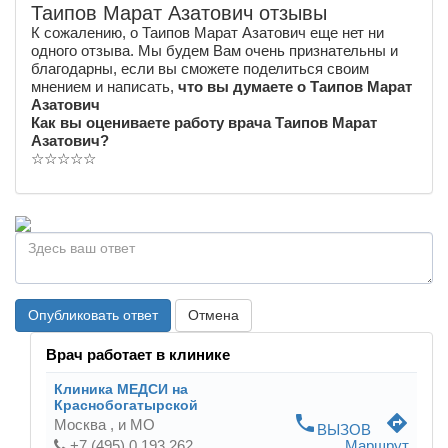
Таипов Марат Азатович отзывы
К сожалению, о Таипов Марат Азатович еще нет ни
одного отзыва. Мы будем Вам очень признательны и
благодарны, если вы сможете поделиться своим
мнением и написать,
что вы думаете о Таипов Марат
Азатович
Как вы оцениваете работу врача Таипов Марат
Азатович?
☆
☆
☆
☆
☆
Опубликовать ответ
Отмена
Врач работает в клинике
Клиника МЕДСИ на
Краснобогатырской
phone
directions
Москва ,
и МО
ВЫЗОВ
+7 (495) 0 193 262
Маршрут