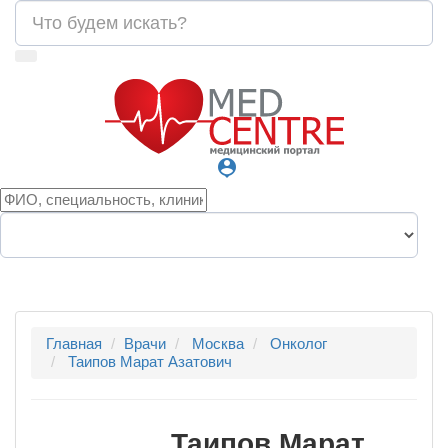
person_pin
Главная
Врачи
Москва
Онколог
Таипов Марат Азатович
Таипов Марат