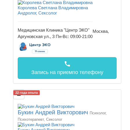
Королева Светлана Владимировна
Андролог, Сексолог
Медицинская Клиника "Центр ЭКО"
Москва,
Аргуновская ул., 3
Пн-Вс: 09:00-21:00
call
Запись на прием
по телефону
22 года опыта
Букин Андрей Викторович
Психолог,
Психотерапевт, Сексолог
Букин Андрей Викторович