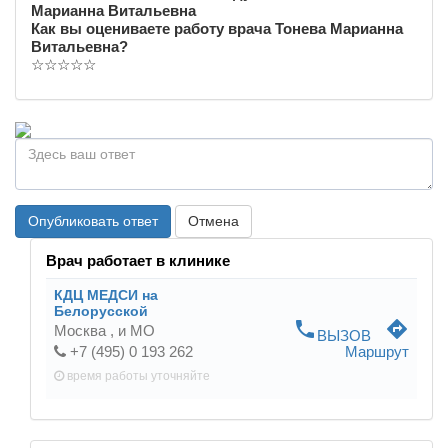
Марианна Витальевна
Как вы оцениваете работу врача Тонева Марианна
Витальевна?
☆
☆
☆
☆
☆
Опубликовать ответ
Отмена
Врач работает в клинике
КДЦ МЕДСИ на
Белорусской
phone
directions
Москва ,
и МО
ВЫЗОВ
+7 (495) 0 193 262
Маршрут
время работы
уточняйте