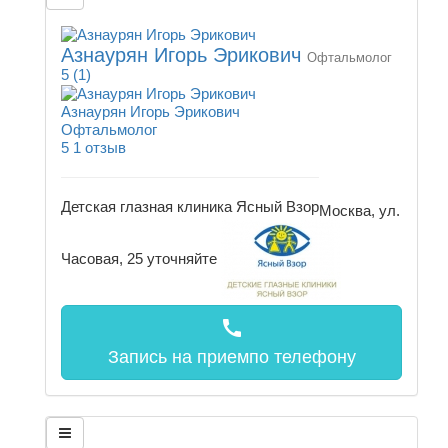
Азнаурян Игорь Эрикович
Офтальмолог
5
(1)
Азнаурян Игорь Эрикович
Офтальмолог
5
1 отзыв
Детская глазная клиника Ясный Взор
Москва, ул.
Часовая, 25
уточняйте
call
Запись на прием
по телефону