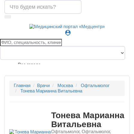
person_pin
Все города
Главная
Врачи
Москва
Офтальмолог
Тонева Марианна Витальевна
Тонева Марианна
Витальевна
Офтальмолог, Офтальмолог,