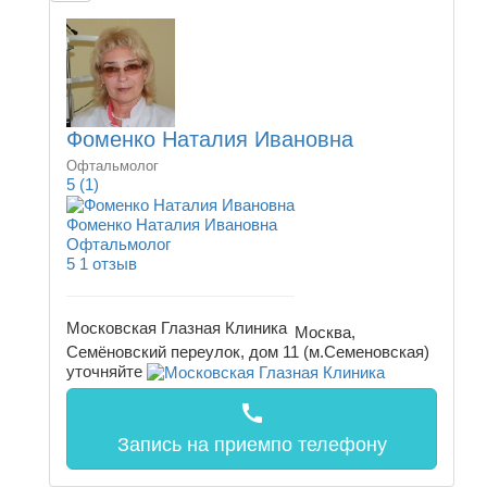
Фоменко Наталия Ивановна
Офтальмолог
5
(1)
Фоменко Наталия Ивановна
Офтальмолог
5
1 отзыв
Московская Глазная Клиника
Москва,
Семёновский переулок, дом 11 (м.Семеновская)
уточняйте
call
Запись на прием
по телефону