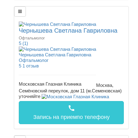
Чернышева Светлана Гавриловна
Офтальмолог
5
(1)
Чернышева Светлана Гавриловна
Офтальмолог
5
1 отзыв
Московская Глазная Клиника
Москва,
Семёновский переулок, дом 11 (м.Семеновская)
уточняйте
call
Запись на прием
по телефону