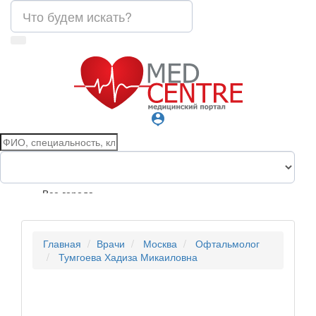
person_pin
Все города
Главная
Врачи
Москва
Офтальмолог
Тумгоева Хадиза Микаиловна