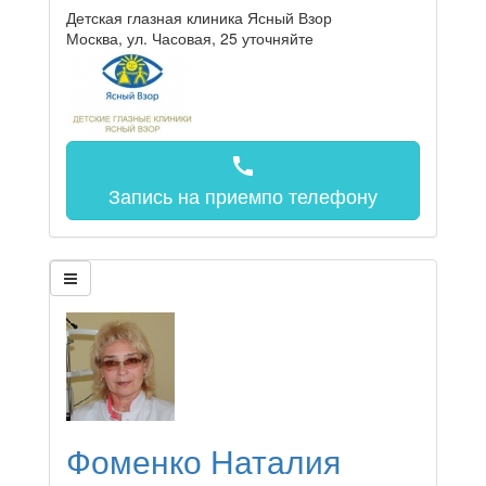
Детская глазная клиника Ясный Взор
Москва, ул. Часовая, 25
уточняйте
call
Запись на прием
по телефону
Фоменко Наталия