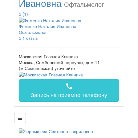
Ивановна
Офтальмолог
5
(1)
Фоменко Наталия Ивановна
Офтальмолог
5
1 отзыв
Московская Глазная Клиника
Москва, Семёновский переулок, дом 11
(м.Семеновская)
уточняйте
call
Запись на прием
по телефону