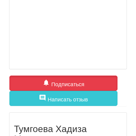
notifications
Подписаться
comment
Написать отзыв
Тумгоева Хадиза