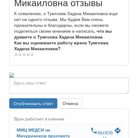
Микаиловна отзывы
К сожалению, о Тумгоева Хадиза Микаиловна еще
нет ни одного отзыва. Мы будем Вам очень
признательны и благодарны, если вы сможете
поделиться своим мнением и написать,
что вы
думаете о Тумгоева Хадиза Микаиловна
Как вы оцениваете работу врача Тумгоева
Хадиза Микаиловна?
☆
☆
☆
☆
☆
Опубликовать ответ
Отмена
Врач работает в клинике
ММЦ МЕДСИ на
phone
directions
ВЫЗОВ
Мичуринском проспекте