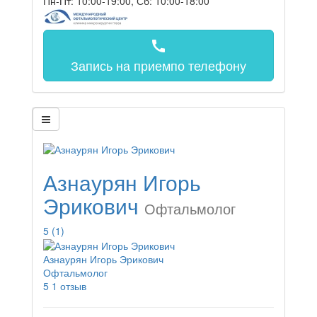
Пн-Пт: 10:00-19:00, Сб: 10:00-18:00
call
Запись на прием
по телефону
Азнаурян Игорь
Эрикович
Офтальмолог
5
(1)
Азнаурян Игорь Эрикович
Офтальмолог
5
1 отзыв