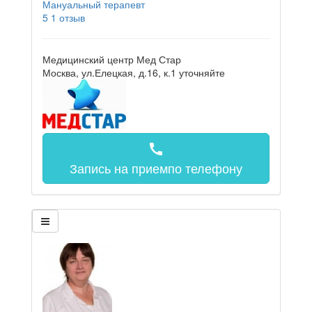
Мануальный терапевт
5
1 отзыв
Медицинский центр Мед Стар
Москва, ул.Елецкая, д.16, к.1
уточняйте
call
Запись на прием
по телефону