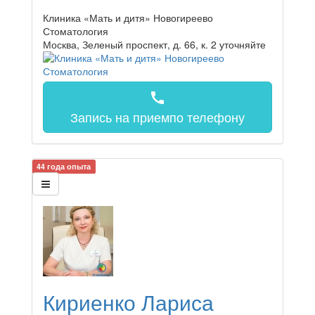
Клиника «Мать и дитя» Новогиреево
Стоматология
Москва, Зеленый проспект, д. 66, к. 2
уточняйте
call
Запись на прием
по телефону
44 года опыта
Кириенко Лариса