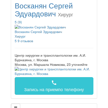
Восканян Сергей
Эдуардович
Хирург
5
(9)
Восканян Сергей Эдуардович
Хирург
5
9 отзывов
Центр хирургии и трансплантологии им. А.И.
Бурназяна, г. Москва
Москва, ул. Маршала Новикова, 23
уточняйте
call
Запись на прием
по телефону