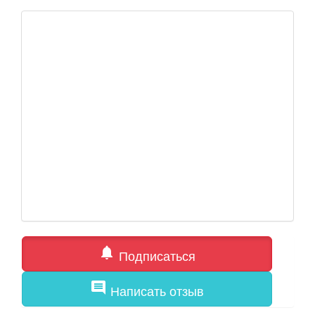
notifications
Подписаться
comment
Написать отзыв