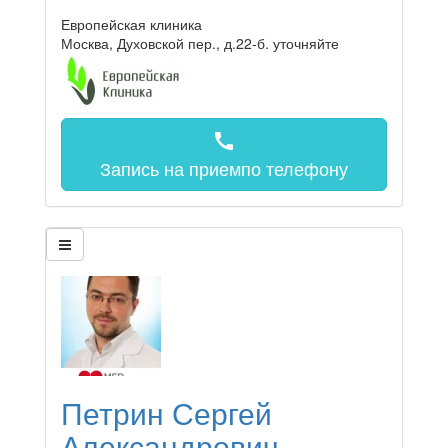
Европейская клиника
Москва, Духовской пер., д.22-б.
уточняйте
call
Запись на прием
по телефону
Петрин Сергей
Александрович