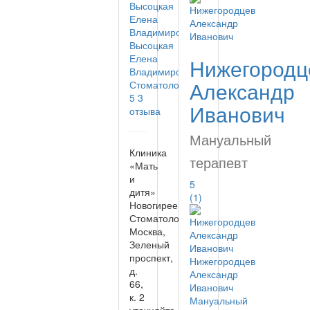
Высоцкая
Елена
Нижегородц
Владимировна
Александр
Стоматолог
5
3
Иванович
отзыва
Мануальный
Клиника
терапевт
«Мать
и
5
дитя»
(1)
Новогиреево
Стоматология
Москва,
Зеленый
проспект,
Нижегородцев
д.
Александр
66,
Иванович
к. 2
Мануальный
уточняйте