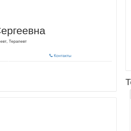
Сергеевна
евт, Терапевт
Контакты
Т