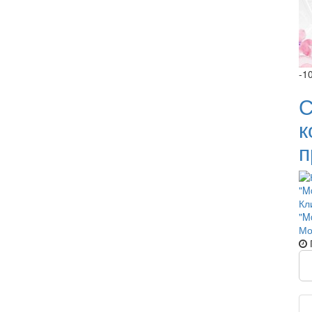
-1
С
к
п
Кл
"M
Мо