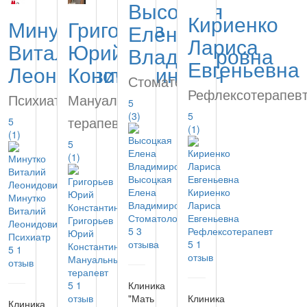
Высоцкая
Кириенко
Минутко
Григорьев
Елена
Лариса
Виталий
Юрий
Владимировна
Евгеньевна
Леонидович
Константинович
Стоматолог
Рефлексотерапев
Психиатр
Мануальный
5
(3)
5
терапевт
5
(1)
(1)
5
(1)
Высоцкая
Елена
Кириенко
Минутко
Владимировна
Лариса
Виталий
Стоматолог
Евгеньевна
Григорьев
Леонидович
5
3
Рефлексотерапевт
Юрий
Психиатр
отзыва
5
1
Константинович
5
1
отзыв
Мануальный
отзыв
терапевт
5
1
Клиника
отзыв
"Мать
Клиника
Клиника