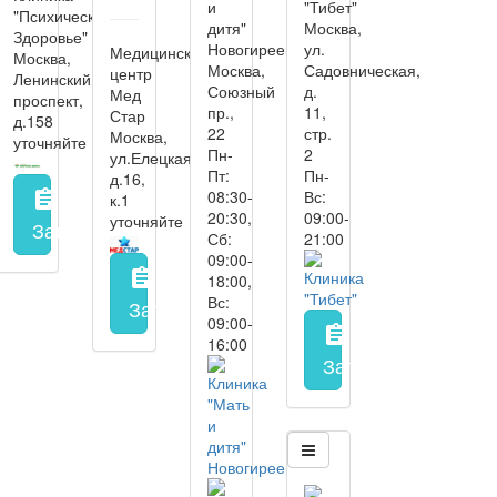
и
"Тибет"
"Психическое
дитя"
Москва,
Здоровье"
Новогиреево
ул.
Медицинский
Москва,
Москва,
Садовническая,
центр
Ленинский
Союзный
д.
Мед
проспект,
пр.,
11,
Стар
д.158
22
стр.
Москва,
уточняйте
Пн-
2
ул.Елецкая,
Пт:
Пн-
д.16,
08:30-
Вс:
assignment
к.1
20:30,
09:00-
уточняйте
Запись на прием
заполнить форму онлайн
Сб:
21:00
09:00-
assignment
18:00,
Вс:
Запись на прием
заполнить форму онл
09:00-
assignment
16:00
Запись на прием
з