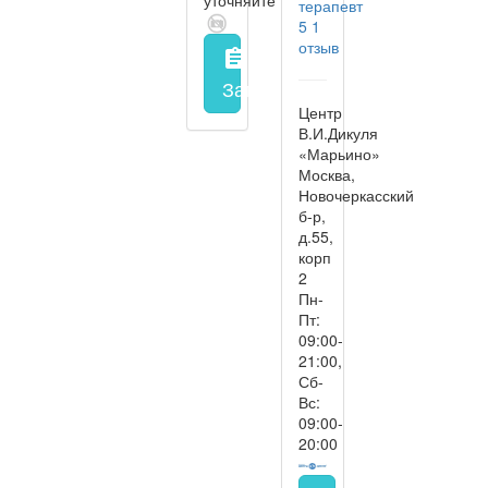
терапевт
5
1
отзыв
assignment
Запись на прием
заполнить 
Центр
В.И.Дикуля
«Марьино»
Москва,
Новочеркасский
б-р,
д.55,
корп
2
Пн-
Пт:
09:00-
21:00,
Сб-
Вс:
09:00-
20:00