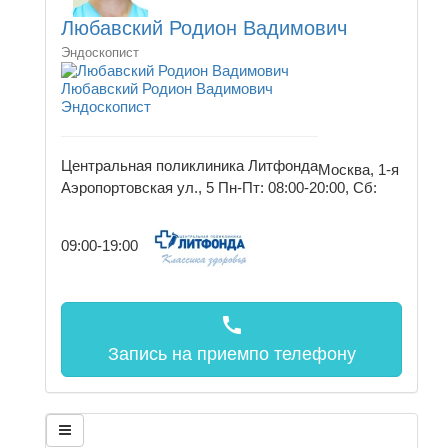
Любавский Родион Вадимович
Эндоскопист
Любавский Родион Вадимович
Эндоскопист
Центральная поликлиника Литфонда
Москва, 1-я
Аэропортовская ул., 5
Пн-Пт: 08:00-20:00, Сб:
09:00-19:00
call
Запись на прием
по телефону