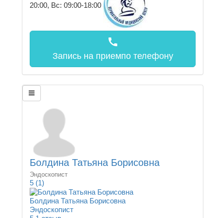
20:00, Вс: 09:00-18:00
call
Запись на прием
по телефону
Болдина Татьяна Борисовна
Эндоскопист
5
(1)
Болдина Татьяна Борисовна
Эндоскопист