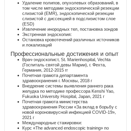
Удаление полипов, опухолевых образований, в
том числе методами эндоскопической резекции
слизистой (EMR), эндоскопической резекции
слизистой с диссекцией в подслизистом слое
(ESD)
Извлечение инородных тел, постановка зондов
Экстренная эндоскопия:
Остановка кровотечений различных источников
и локализаций
Профессиональные достижения и опыт
Врач-эндоскопист, St. Marienhospital, Vechta
(Госпиталь святой девы Марии), г. Фехта,
Германия, 2012-2015 гг
Почетная грамота департамента
здравоохранения г. Москвы, 2018 г
Внедрение системы выявления раннего рака
желудка по методике профессора Kenshi Yao,
Fukuoka University Hospital, Japan, 2021 г
Почетная грамота министерства
здравоохранения России «За вклад в борьбу с
новой короновирусной инфекцией СOVID-19»,
2021 г
Международные стажировки:
Курс «The advanced endoscopic training» по