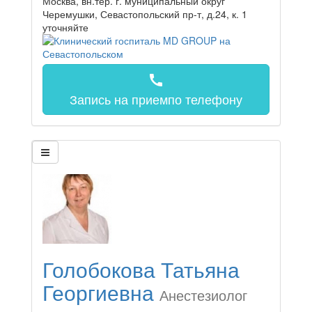
Москва, вн.тер. г. муниципальный округ
Черемушки, Севастопольский пр-т, д.24, к. 1
уточняйте
call
Запись на прием
по телефону
Голобокова Татьяна
Георгиевна
Анестезиолог