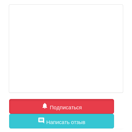
notifications
Подписаться
comment
Написать отзыв