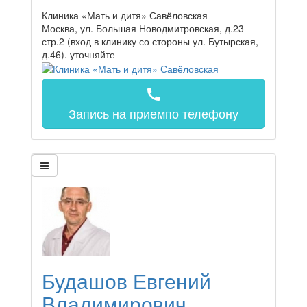
Клиника «Мать и дитя» Савёловская
Москва, ул. Большая Новодмитровская, д.23
стр.2 (вход в клинику со стороны ул. Бутырская,
д.46).
уточняйте
call
Запись на прием
по телефону
Будашов Евгений
Владимирович