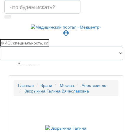
person_pin
Все города
Главная
Врачи
Москва
Анестезиолог
Зворыкина Галина Вячеславовна