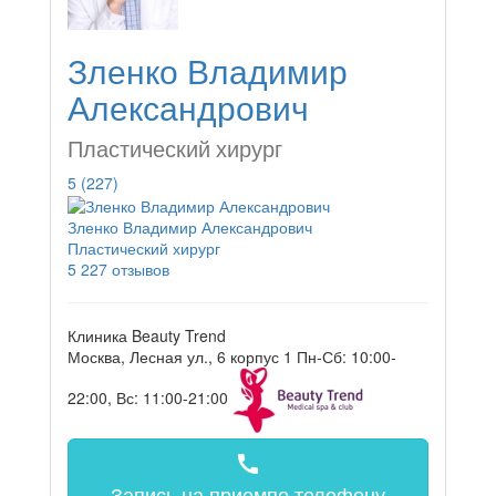
Зленко Владимир
Александрович
Пластический хирург
5
(227)
Зленко Владимир Александрович
Пластический хирург
5
227 отзывов
Клиника Beauty Trend
Москва, Лесная ул., 6 корпус 1
Пн-Сб: 10:00-
22:00, Вс: 11:00-21:00
call
Запись на прием
по телефону