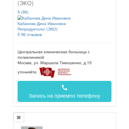
(ЭКО)
5
(96)
Кабанова Дина Ивановна
Репродуктолог (ЭКО)
5
96 отзывов
Центральная клиническая больница с
поликлиникой
Москва, ул. Маршала Тимошенко, д.15
уточняйте
call
Запись на прием
по телефону