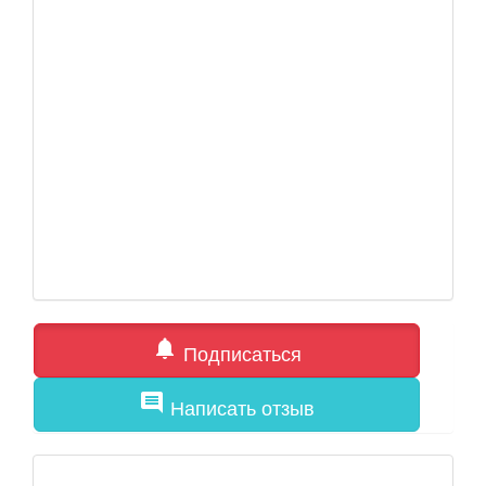
notifications
Подписаться
comment
Написать отзыв