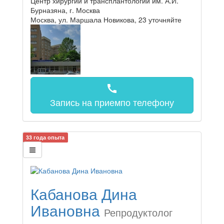
Центр хирургии и трансплантологии им. А.И.
Бурназяна, г. Москва
Москва, ул. Маршала Новикова, 23
уточняйте
call
Запись на прием
по телефону
33 года опыта
Кабанова Дина
Ивановна
Репродуктолог